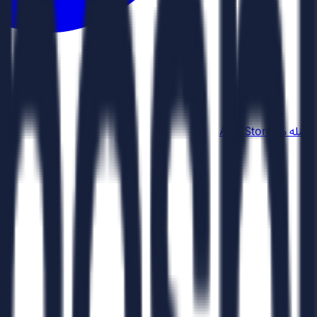
حمّله من
App Store