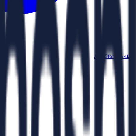
حمّله من
App Store