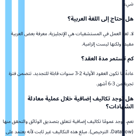
شيء.
هل أحتاج إلى اللغة العربية؟
لا. لغة العمل في المستشفيات هي الإنجليزية. معرفة بعض العربية
مفيدة ولكنها ليست إلزامية.
كم تستمر مدة العقد؟
عادةً ما تكون العقود الأولية 2-3 سنوات قابلة للتجديد. تتضمن فترة
تجربة من 3-6 أشهر.
هل توجد تكاليف إضافية خلال عملية معادلة
الشهادات؟
نعم، توجد عمومًا تكاليف إضافية تتعلق بتصديق الوثائق والتحقق منها
(Dataflow، الترخيص). مبلغ هذه التكاليف غير ثابت لأنه يعتمد على