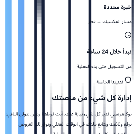
خبرة محددة
مسار المكسيك → قطر
نبدأ خلال 24 ساعة
من التسجيل حتى بدء العملية
تقنيتنا الخاصة
إدارة كل شيء من
منصتك
بوكاهوسبي تدير كل شيء نيابة عنك. أنت توظفنا ونحن نتولى الباقي:
نرفع وثائقك ونتابع ملفك في الوقت الفعلي ونوفر لك العروض