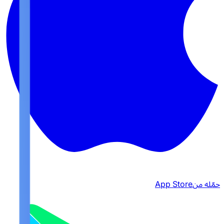
حمّله من
App Store