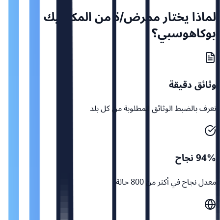
لماذا يختار ممرض/ة من المكسيك
بوكاهوسبي؟
وثائق دقيقة
نعرف بالضبط الوثائق المطلوبة من كل بلد
94% نجاح
معدل نجاح في أكثر من 800 حالة