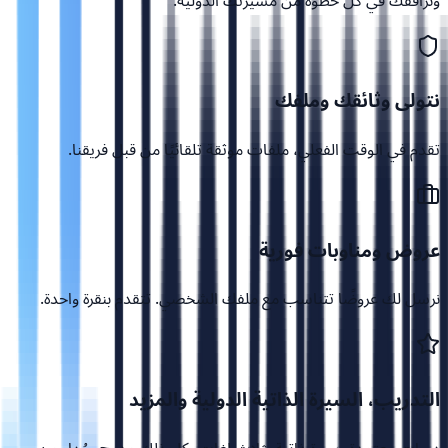
ونرافقك في كل خطوة من مسيرتك الدولية.
نتولى وثائقك وملفك
تقدم في الوقت الفعلي، ملفات موثقة تلقائيًا من قبل فريقنا.
عروض ومناوبات فورية
نرسل لك عروضًا تتناسب مع ملفك الشخصي. تتقدم بنقرة واحدة.
التدريب، السيرة الذاتية الدولية والمزيد