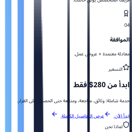
04
الموافقة
معادلة معتمدة + عروض عمل.
التسعير
ابدأ من 280$ فقط
خدمة شاملة: وثائق، مراجعة، ومتابعة حتى الحصول على القرار.
ابدأ الآن
عرض التفاصيل الكاملة
لماذا نحن