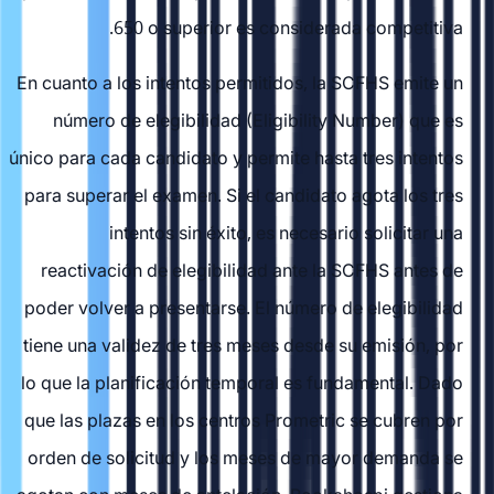
650 o superior es considerada competitiva.
En cuanto a los intentos permitidos, la SCFHS emite un
número de elegibilidad (Eligibility Number) que es
único para cada candidato y permite hasta tres intentos
para superar el examen. Si el candidato agota los tres
intentos sin éxito, es necesario solicitar una
reactivación de elegibilidad ante la SCFHS antes de
poder volver a presentarse. El número de elegibilidad
tiene una validez de tres meses desde su emisión, por
lo que la planificación temporal es fundamental. Dado
que las plazas en los centros Prometric se cubren por
orden de solicitud y los meses de mayor demanda se