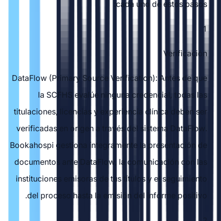
cada uno de estos pasos:
1
Verificación
DataFlow (Primary Source Verification): Antes de que
la SCFHS evalúe ninguna credencial, todas las
titulaciones, licencias y experiencia clínica deben ser
verificadas en origen a través del sistema DataFlow.
Bookahospi gestiona íntegramente la presentación de
documentos ante DataFlow, la comunicación con las
instituciones emisoras de tus títulos y el seguimiento
del proceso hasta la emisión del informe positivo.
2