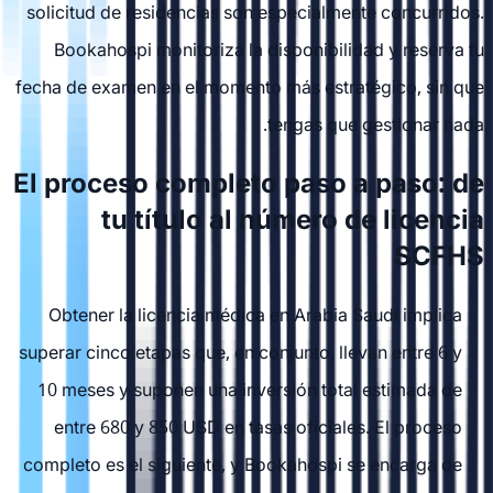
solicitud de residencias son especialmente concurridos.
Bookahospi monitoriza la disponibilidad y reserva tu
fecha de examen en el momento más estratégico, sin que
tengas que gestionar nada.
El proceso completo paso a paso: de
tu título al número de licencia
SCFHS
Obtener la licencia médica en Arabia Saudí implica
superar cinco etapas que, en conjunto, llevan entre 6 y
10 meses y suponen una inversión total estimada de
entre 680 y 850 USD en tasas oficiales. El proceso
completo es el siguiente, y Bookahospi se encarga de