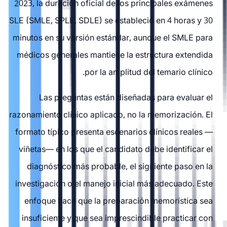
2023, la duración oficial de los principales exámenes
SLE (SMLE, SPLE, SDLE) se estableció en 4 horas y 30
minutos en su versión estándar, aunque el SMLE para
médicos generales mantiene la estructura extendida
por la amplitud del temario clínico.
Las preguntas están diseñadas para evaluar el
razonamiento clínico aplicado, no la memorización. El
formato típico presenta escenarios clínicos reales —
viñetas— en los que el candidato debe identificar el
diagnóstico más probable, el siguiente paso en la
investigación o el manejo inicial más adecuado. Este
enfoque hace que la preparación memorística sea
insuficiente y que sea imprescindible practicar con