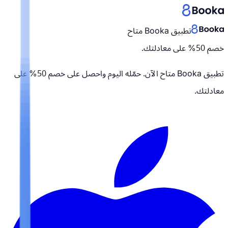
تطبيق Booka متاح
خصم 50% على معادلتك.
تطبيق Booka متاح الآن. حمّله اليوم واحصل على
خصم 50% على
معادلتك.