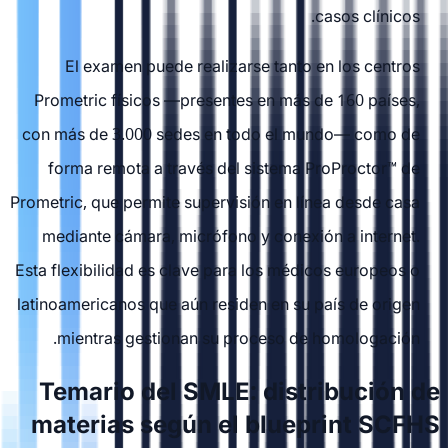
casos clínicos.
El examen puede realizarse tanto en los centros
Prometric físicos —presentes en más de 160 países,
con más de 3.000 sedes en todo el mundo— como de
forma remota a través del sistema ProProctor™ de
Prometric, que permite supervisión en línea desde casa
mediante cámara, micrófono y conexión a internet.
Esta flexibilidad es clave para los médicos europeos o
latinoamericanos que aún residen en su país de origen
mientras gestionan su proceso de homologación.
Temario del SMLE: distribución de
materias según el blueprint SCFHS