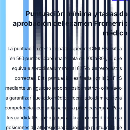
Puntuación mínima y tasas de
aprobación del examen Prometric
médico
La puntuación de corte para superar el SMLE se sitúa
en 560 puntos sobre una escala de 200 a 800, lo que
equivale aproximadamente al 62,5% de respuestas
correctas. Esta puntuación es fijada por la SCFHS
mediante un riguroso proceso psicométrico orientado
a garantizar que todo médico licenciado demuestre la
competencia necesaria para una práctica segura. Para
los candidatos que aspiran a plazas de residencia o a
posiciones de alta especialización, una puntuación de