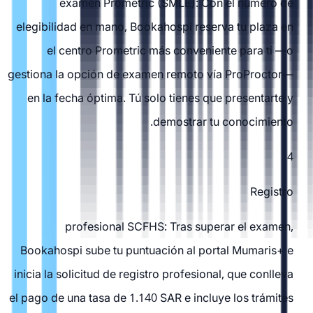
examen Prometric (SMLE): Con el número de
elegibilidad en mano, Bookahospi reserva tu plaza en
el centro Prometric más conveniente para ti —o
gestiona la opción de examen remoto vía ProProctor—
en la fecha óptima. Tú solo tienes que presentarte y
demostrar tu conocimiento.
4
Registro
profesional SCFHS: Tras superar el examen,
Bookahospi sube tu puntuación al portal Mumaris+ e
inicia la solicitud de registro profesional, que conlleva
el pago de una tasa de 1.140 SAR e incluye los trámites