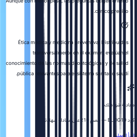
Aunque con menor peso, las preguntas exigen criterio
clínico preciso.
Ética médica y medicina preventiva: Distribuidas
transversalmente en el examen, evalúan el
conocimiento de las normas deontológicas y de salud
pública relevantes para el sistema sanitario saudí.
معادلة شهادتك
كود BLOG10 — خصم 10٪ على معادلة شهادتك
ابدأ العملية