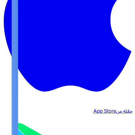
حمّله من
App Store