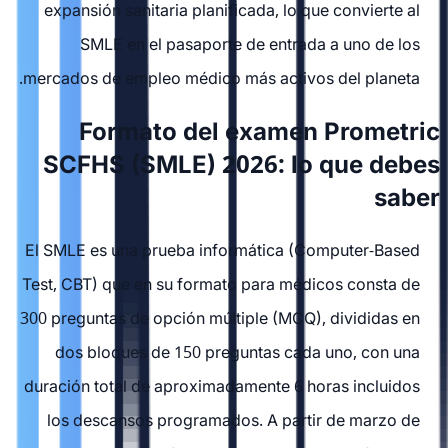
expansión sanitaria planificada, lo que convierte al
SMLE en el pasaporte de entrada a uno de los
mercados de empleo médico más activos del planeta.
Formato del examen Prometric
SCFHS (SMLE) 2026: lo que debes
saber
El SMLE es una prueba informática (Computer-Based
Test, CBT) que en su formato para médicos consta de
300 preguntas de opción múltiple (MCQ), divididas en
dos bloques de 150 preguntas cada uno, con una
duración total de aproximadamente 6 horas incluidos
los descansos programados. A partir de marzo de