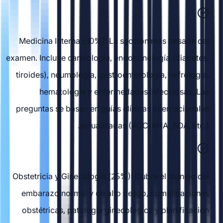
Medicina Interna (30%): La sección más pesada del
examen. Incluye cardiología, endocrinología (diabetes,
tiroides), neumología, gastroenterología, nefrología,
hematología y enfermedades infecciosas. Las
preguntas se basan en guías clínicas internacionales
actualizadas (ACC/AHA, ADA, etc.).
Obstetricia y Ginecología (25%): Cubre el manejo del
embarazo normal y de alto riesgo, complicaciones
obstétricas, patología ginecológica y planificación