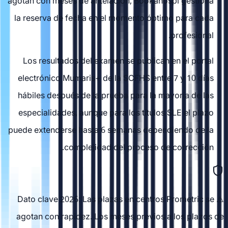
agotan con meses de antelación, Bookahospi gestiona
la reserva de fecha en el momento óptimo para cada
profesional.
Los resultados del examen se publican en el portal
electrónico Mumaris+ de la SCFHS entre 7 y 10 días
hábiles después de la prueba para la mayoría de las
especialidades, aunque para los títulos SLE el plazo
puede extenderse hasta 6 semanas dependiendo de la
complejidad del proceso de corrección.
⚠️ Dato clave 2026: Las plazas en centros Prometric se
agotan con rapidez. Los meses previos a los plazos de