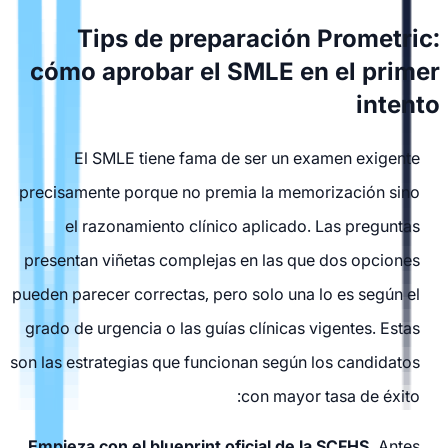
Tips de preparación Prometric:
cómo aprobar el SMLE en el primer
intento
El SMLE tiene fama de ser un examen exigente
precisamente porque no premia la memorización sino
el razonamiento clínico aplicado. Las preguntas
presentan viñetas complejas en las que dos opciones
pueden parecer correctas, pero solo una lo es según el
grado de urgencia o las guías clínicas vigentes. Estas
son las estrategias que funcionan según los candidatos
con mayor tasa de éxito:
Empieza con el blueprint oficial de la SCFHS.
Antes