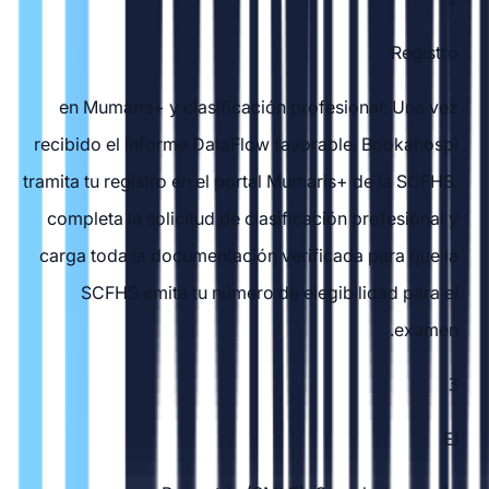
Registro
en Mumaris+ y clasificación profesional: Una vez
recibido el informe DataFlow favorable, Bookahospi
tramita tu registro en el portal Mumaris+ de la SCFHS,
completa la solicitud de clasificación profesional y
carga toda la documentación verificada para que la
SCFHS emita tu número de elegibilidad para el
examen.
3
El