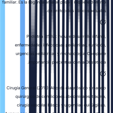
familiar. Es la segunda área en peso y requiere dominio
de protocolos clínicos actuales.
Pediatría (25%): Incluye desarrollo infantil,
enfermedades infecciosas pediátricas, nutrición,
urgencias pediátricas y neonatología. Comparte
importancia porcentual con la Obstetricia.
Cirugía General (20%): Aborda diagnóstico y manejo
quirúrgico de condiciones abdominales, trauma,
cirugía vascular básica y urgencias quirúrgicas.