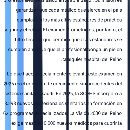
profesionales de la salud en Arabia Saudí. Su misión es
garantizar que cada médico que ejerce en el país
cumpla con los más altos estándares de práctica
segura y efectiva. El examen Prometric es, por tanto, el
filtro técnico que certifica que esos estándares se
cumplen antes de que el profesional ponga un pie en
cualquier hospital del Reino.
Lo que hace especialmente relevante este examen en
2026 es el contexto de crecimiento sin precedentes del
sistema sanitario saudí. En 2025, la SCFHS incorporó a
8.298 nuevos profesionales sanitarios en formación en
62 programas especializados. La Visión 2030 del Reino
exige más de 40.000 nuevos médicos para cubrir la