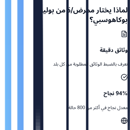
لماذا يختار ممرض/ة من بوليفيا
بوكاهوسبي؟
وثائق دقيقة
نعرف بالضبط الوثائق المطلوبة من كل بلد
94% نجاح
معدل نجاح في أكثر من 800 حالة