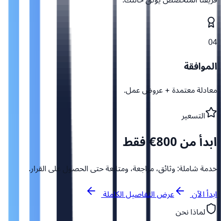
04
الموافقة
معادلة معتمدة + عروض عمل.
التسعير
ابدأ من 800€ فقط
خدمة شاملة: وثائق، مراجعة، ومتابعة حتى الحصول على القرار.
ابدأ الآن
عرض التفاصيل الكاملة
لماذا نحن