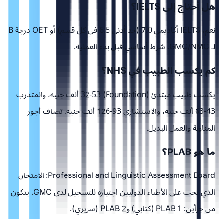
هل أحتاج إلى IELTS؟
نعم، IELTS أكاديمي 7.0 (حد أدنى 6.5 في كل قسم) أو OET درجة B
لـ GMC/NMC. شرط أساسي قبل بدء العملية.
كم يكسب الطبيب في NHS؟
يكسب طبيب مبتدئ (Foundation) 32-53 ألف جنيه، والمتدرب
43-63 ألف جنيه، والاستشاري 93-126 ألف جنيه. تضاف أجور
المناوبة والعمل البديل.
ما هو PLAB؟
Professional and Linguistic Assessment Board: الامتحان
الذي يجب على الأطباء الدوليين اجتيازه للتسجيل لدى GMC. يتكون
من جزأين: PLAB 1 (كتابي) وPLAB 2 (سريري).