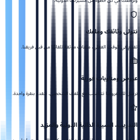
ونرافقك في كل خطوة من مسيرتك الدولية.
نتولى وثائقك وملفك
تقدم في الوقت الفعلي، ملفات موثقة تلقائيًا من قبل فريقنا.
عروض ومناوبات فورية
نرسل لك عروضًا تتناسب مع ملفك الشخصي. تتقدم بنقرة واحدة.
التدريب، السيرة الذاتية الدولية والمزيد