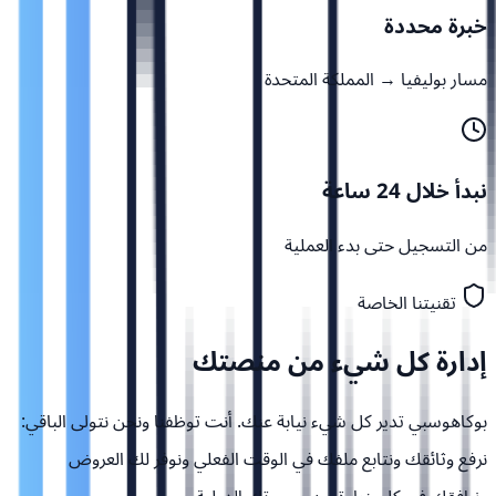
خبرة محددة
مسار بوليفيا → المملكة المتحدة
نبدأ خلال 24 ساعة
من التسجيل حتى بدء العملية
تقنيتنا الخاصة
إدارة كل شيء من
منصتك
بوكاهوسبي تدير كل شيء نيابة عنك. أنت توظفنا ونحن نتولى الباقي:
نرفع وثائقك ونتابع ملفك في الوقت الفعلي ونوفر لك العروض