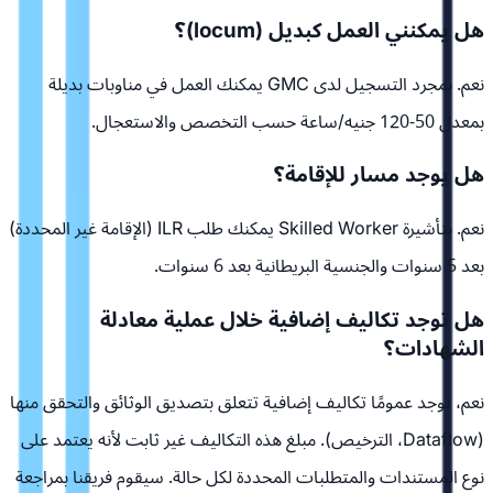
هل يمكنني العمل كبديل (locum)؟
نعم. بمجرد التسجيل لدى GMC يمكنك العمل في مناوبات بديلة
بمعدل 50-120 جنيه/ساعة حسب التخصص والاستعجال.
هل يوجد مسار للإقامة؟
نعم. بتأشيرة Skilled Worker يمكنك طلب ILR (الإقامة غير المحددة)
بعد 5 سنوات والجنسية البريطانية بعد 6 سنوات.
هل توجد تكاليف إضافية خلال عملية معادلة
الشهادات؟
نعم، توجد عمومًا تكاليف إضافية تتعلق بتصديق الوثائق والتحقق منها
(Dataflow، الترخيص). مبلغ هذه التكاليف غير ثابت لأنه يعتمد على
نوع المستندات والمتطلبات المحددة لكل حالة. سيقوم فريقنا بمراجعة