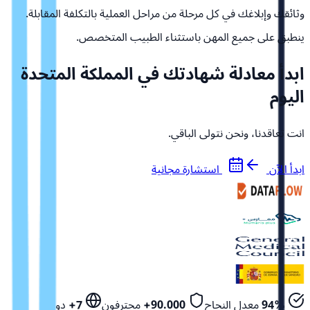
وثائقك وإبلاغك في كل مرحلة من مراحل العملية بالتكلفة المقابلة.
ينطبق على جميع المهن باستثناء الطبيب المتخصص.
ابدأ معادلة شهادتك في المملكة المتحدة
اليوم
انت تعاقدنا، ونحن نتولى الباقي.
ابدأ الآن
استشارة مجانية
94%
معدل النجاح
90.000+
محترفون
7+
دول