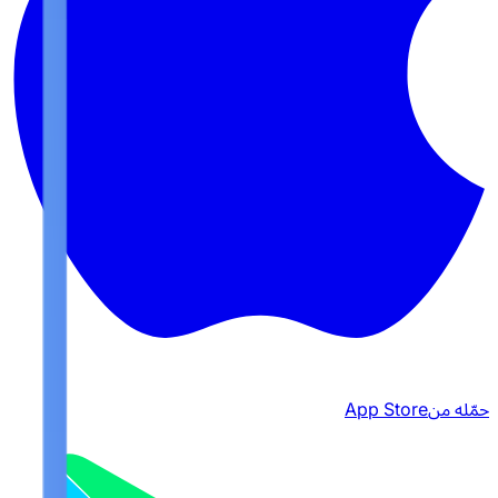
حمّله من
App Store