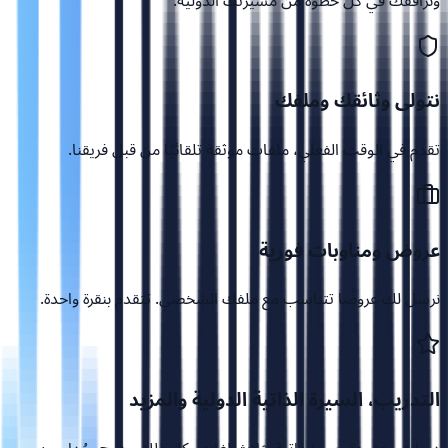
ونرافقك في كل خطوة من مسيرتك الدولية.
نتولى وثائقك وملفك
تقدم في الوقت الفعلي، ملفات موثقة تلقائيًا من قبل فريقنا.
عروض ومناوبات فورية
نرسل لك عروضًا تتناسب مع ملفك الشخصي. تتقدم بنقرة واحدة.
التدريب، السيرة الذاتية الدولية والمزيد