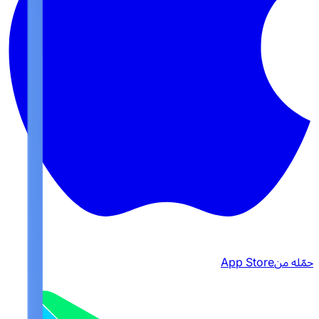
حمّله من
App Store