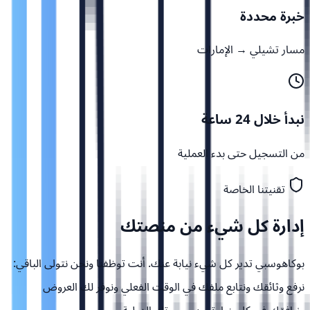
خبرة محددة
مسار تشيلي → الإمارات
نبدأ خلال 24 ساعة
من التسجيل حتى بدء العملية
تقنيتنا الخاصة
إدارة كل شيء من
منصتك
بوكاهوسبي تدير كل شيء نيابة عنك. أنت توظفنا ونحن نتولى الباقي:
نرفع وثائقك ونتابع ملفك في الوقت الفعلي ونوفر لك العروض