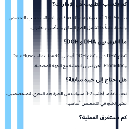
كم يكسب الطبيب في الإمارات؟
بين 55-130 ألف دولار سنويًا معفاة من الضرائب حسب التخصص
والخبرة. عادةً ما تشمل الحزم السكن والتأمين والطيران.
ما الفرق بين DHA و DOH؟
تنظم DHA دبي وتنظم DOH أبوظبي. كلاهما يتطلب DataFlow
وPrometric. نحن نتولى العملية مع الجهة المختصة.
هل أحتاج إلى خبرة سابقة؟
نعم، عادةً ما يُطلب 2-3 سنوات من الخبرة بعد التخرج. للمتخصصين،
تعتبر الخبرة في التخصص أساسية.
كم تستغرق العملية؟