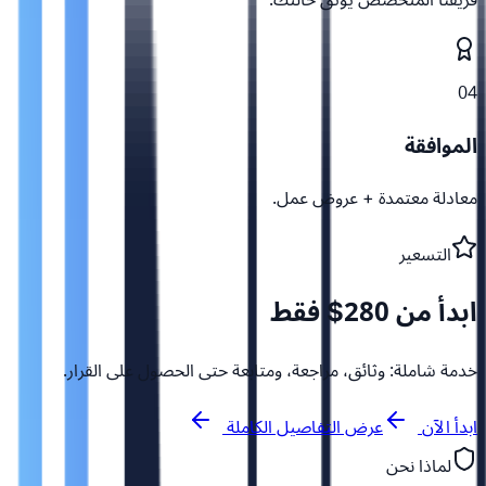
04
الموافقة
معادلة معتمدة + عروض عمل.
التسعير
ابدأ من 280$ فقط
خدمة شاملة: وثائق، مراجعة، ومتابعة حتى الحصول على القرار.
ابدأ الآن
عرض التفاصيل الكاملة
لماذا نحن