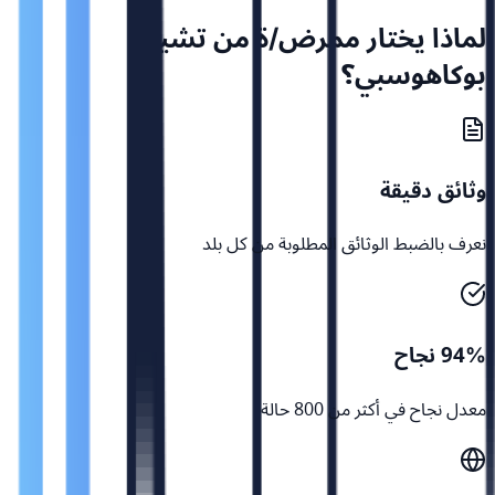
لماذا يختار ممرض/ة من تشيلي
بوكاهوسبي؟
وثائق دقيقة
نعرف بالضبط الوثائق المطلوبة من كل بلد
94% نجاح
معدل نجاح في أكثر من 800 حالة