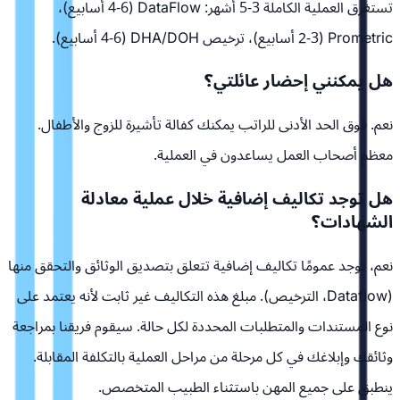
تستغرق العملية الكاملة 3-5 أشهر: DataFlow (4-6 أسابيع)،
Prometric (2-3 أسابيع)، ترخيص DHA/DOH (4-6 أسابيع).
هل يمكنني إحضار عائلتي؟
نعم. فوق الحد الأدنى للراتب يمكنك كفالة تأشيرة للزوج والأطفال.
معظم أصحاب العمل يساعدون في العملية.
هل توجد تكاليف إضافية خلال عملية معادلة
الشهادات؟
نعم، توجد عمومًا تكاليف إضافية تتعلق بتصديق الوثائق والتحقق منها
(Dataflow، الترخيص). مبلغ هذه التكاليف غير ثابت لأنه يعتمد على
نوع المستندات والمتطلبات المحددة لكل حالة. سيقوم فريقنا بمراجعة
وثائقك وإبلاغك في كل مرحلة من مراحل العملية بالتكلفة المقابلة.
ينطبق على جميع المهن باستثناء الطبيب المتخصص.