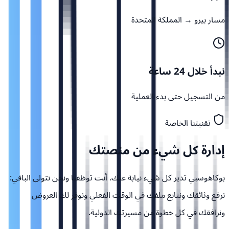
مسار بيرو → المملكة المتحدة
نبدأ خلال 24 ساعة
من التسجيل حتى بدء العملية
تقنيتنا الخاصة
إدارة كل شيء من
منصتك
بوكاهوسبي تدير كل شيء نيابة عنك. أنت توظفنا ونحن نتولى الباقي:
نرفع وثائقك ونتابع ملفك في الوقت الفعلي ونوفر لك العروض
ونرافقك في كل خطوة من مسيرتك الدولية.