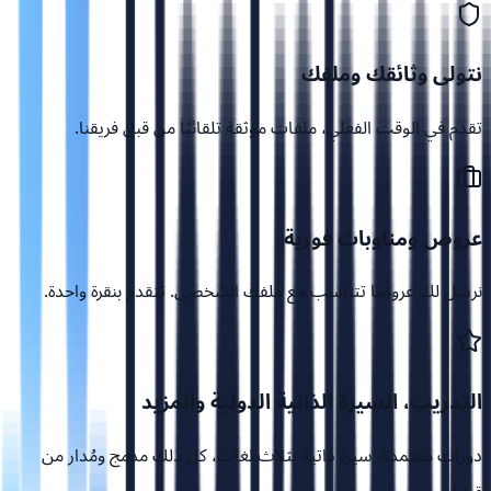
نتولى وثائقك وملفك
تقدم في الوقت الفعلي، ملفات موثقة تلقائيًا من قبل فريقنا.
عروض ومناوبات فورية
نرسل لك عروضًا تتناسب مع ملفك الشخصي. تتقدم بنقرة واحدة.
التدريب، السيرة الذاتية الدولية والمزيد
دورات معتمدة، سيرة ذاتية بثلاث لغات، كل ذلك مدمج ومُدار من