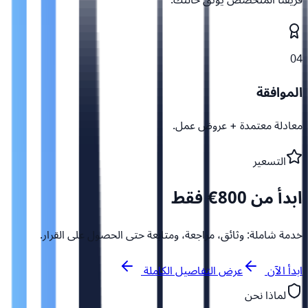
04
الموافقة
معادلة معتمدة + عروض عمل.
التسعير
ابدأ من 800€ فقط
خدمة شاملة: وثائق، مراجعة، ومتابعة حتى الحصول على القرار.
ابدأ الآن
عرض التفاصيل الكاملة
لماذا نحن