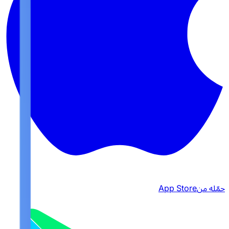
حمّله من
App Store