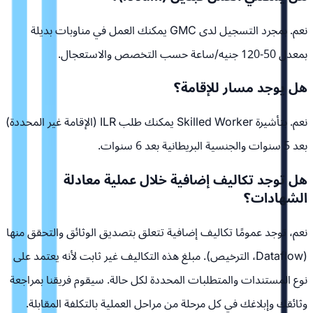
نعم. بمجرد التسجيل لدى GMC يمكنك العمل في مناوبات بديلة
بمعدل 50-120 جنيه/ساعة حسب التخصص والاستعجال.
هل يوجد مسار للإقامة؟
نعم. بتأشيرة Skilled Worker يمكنك طلب ILR (الإقامة غير المحددة)
بعد 5 سنوات والجنسية البريطانية بعد 6 سنوات.
هل توجد تكاليف إضافية خلال عملية معادلة
الشهادات؟
نعم، توجد عمومًا تكاليف إضافية تتعلق بتصديق الوثائق والتحقق منها
(Dataflow، الترخيص). مبلغ هذه التكاليف غير ثابت لأنه يعتمد على
نوع المستندات والمتطلبات المحددة لكل حالة. سيقوم فريقنا بمراجعة
وثائقك وإبلاغك في كل مرحلة من مراحل العملية بالتكلفة المقابلة.