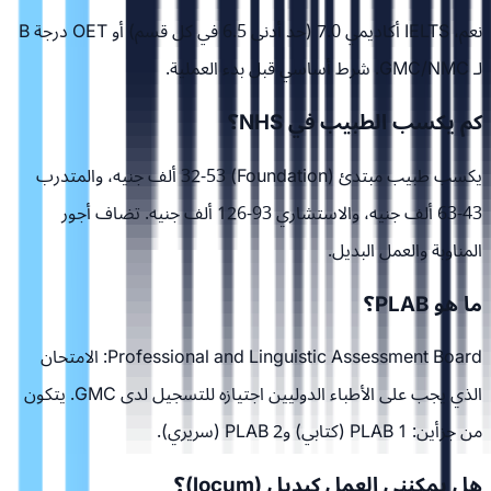
نعم، IELTS أكاديمي 7.0 (حد أدنى 6.5 في كل قسم) أو OET درجة B
لـ GMC/NMC. شرط أساسي قبل بدء العملية.
كم يكسب الطبيب في NHS؟
يكسب طبيب مبتدئ (Foundation) 32-53 ألف جنيه، والمتدرب
43-63 ألف جنيه، والاستشاري 93-126 ألف جنيه. تضاف أجور
المناوبة والعمل البديل.
ما هو PLAB؟
Professional and Linguistic Assessment Board: الامتحان
الذي يجب على الأطباء الدوليين اجتيازه للتسجيل لدى GMC. يتكون
من جزأين: PLAB 1 (كتابي) وPLAB 2 (سريري).
هل يمكنني العمل كبديل (locum)؟