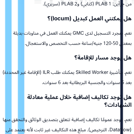
من جزأين: PLAB 1 (كتابي) وPLAB 2 (سريري).
هل يمكنني العمل كبديل (locum)؟
نعم. بمجرد التسجيل لدى GMC يمكنك العمل في مناوبات بديلة
بمعدل 50-120 جنيه/ساعة حسب التخصص والاستعجال.
هل يوجد مسار للإقامة؟
نعم. بتأشيرة Skilled Worker يمكنك طلب ILR (الإقامة غير المحددة)
بعد 5 سنوات والجنسية البريطانية بعد 6 سنوات.
هل توجد تكاليف إضافية خلال عملية معادلة
الشهادات؟
نعم، توجد عمومًا تكاليف إضافية تتعلق بتصديق الوثائق والتحقق منها
(Dataflow، الترخيص). مبلغ هذه التكاليف غير ثابت لأنه يعتمد على