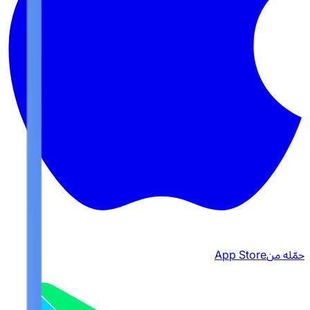
حمّله من
App Store