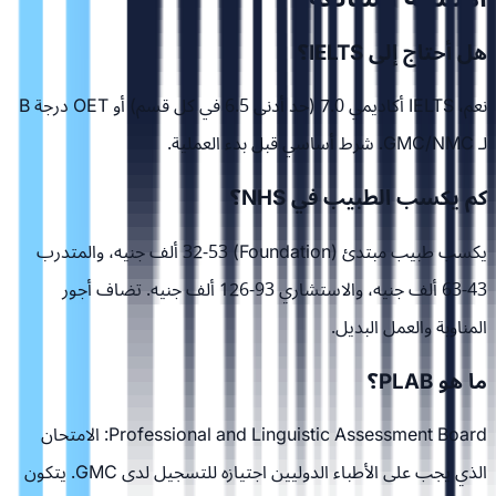
هل أحتاج إلى IELTS؟
نعم، IELTS أكاديمي 7.0 (حد أدنى 6.5 في كل قسم) أو OET درجة B
لـ GMC/NMC. شرط أساسي قبل بدء العملية.
كم يكسب الطبيب في NHS؟
يكسب طبيب مبتدئ (Foundation) 32-53 ألف جنيه، والمتدرب
43-63 ألف جنيه، والاستشاري 93-126 ألف جنيه. تضاف أجور
المناوبة والعمل البديل.
ما هو PLAB؟
Professional and Linguistic Assessment Board: الامتحان
الذي يجب على الأطباء الدوليين اجتيازه للتسجيل لدى GMC. يتكون