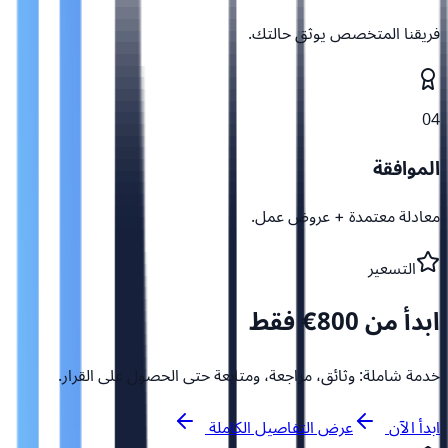
فريقنا المتخصص يوثق حالتك.
04
الموافقة
معادلة معتمدة + عروض عمل.
التسعير
ابدأ من 800€ فقط
خدمة شاملة: وثائق، مراجعة، ومتابعة حتى الحصول على القرار.
ابدأ الآن
عرض التفاصيل الكاملة