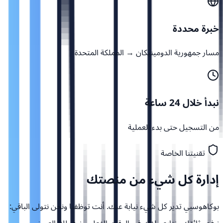
خبرة محددة
مسار جمهورية الدومينيكان → المملكة المتحدة
نبدأ خلال 24 ساعة
من التسجيل حتى بدء العملية
تقنيتنا الخاصة
إدارة كل شيء من
منصتك
بوكاهوسبي تدير كل شيء نيابة عنك. أنت توظفنا ونحن نتولى الباقي: