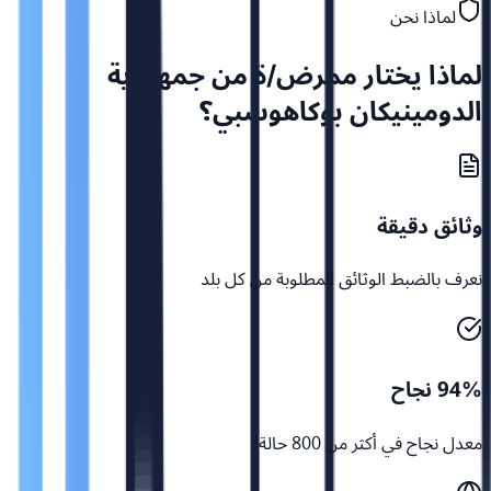
لماذا نحن
لماذا يختار ممرض/ة من جمهورية
الدومينيكان بوكاهوسبي؟
وثائق دقيقة
نعرف بالضبط الوثائق المطلوبة من كل بلد
94% نجاح
معدل نجاح في أكثر من 800 حالة