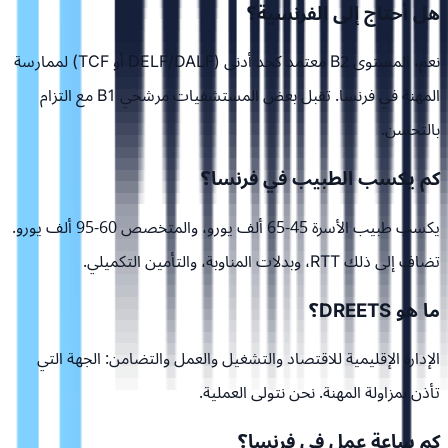
هل أحتاج إلى الفرنسية؟
نعم، المستوى B2 معتمد كحد أدنى (DELF/DALF أو TCF) لممارسة
المهنة في فرنسا. تقبل بعض المستشفيات مرشحي B1 مع التزام
بالتحسن.
كم يكسب الطبيب في فرنسا؟
يكسب طبيب الأسرة 45-65 ألف يورو، والمتخصص 60-95 ألف يورو.
تضاف إلى ذلك RTT، وبدلات المناوبة، والتأمين التكميلي.
ما هو DREETS؟
الإدارة الإقليمية للاقتصاد والتشغيل والعمل والتضامن: الجهة التي
تأذن بمزاولة المهنة. نحن نتولى العملية.
كم ساعة عمل في فرنسا؟