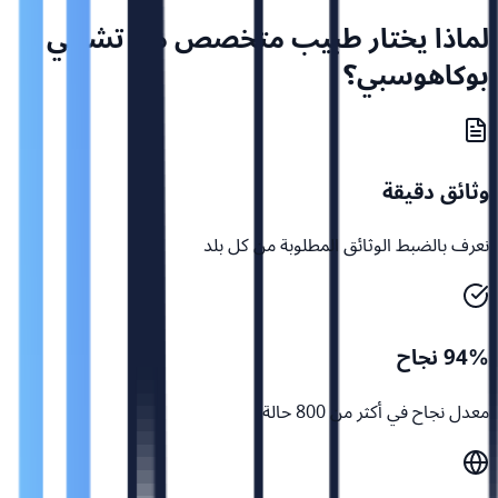
لماذا يختار طبيب متخصص من تشيلي
بوكاهوسبي؟
وثائق دقيقة
نعرف بالضبط الوثائق المطلوبة من كل بلد
94% نجاح
معدل نجاح في أكثر من 800 حالة