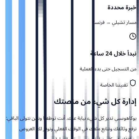
خبرة محددة
مسار تشيلي → فرنسا
نبدأ خلال 24 ساعة
من التسجيل حتى بدء العملية
تقنيتنا الخاصة
إدارة كل شيء من
منصتك
بوكاهوسبي تدير كل شيء نيابة عنك. أنت توظفنا ونحن نتولى الباقي:
نرفع وثائقك ونتابع ملفك في الوقت الفعلي ونوفر لك العروض