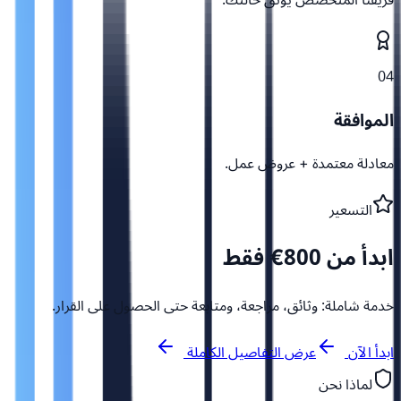
04
الموافقة
معادلة معتمدة + عروض عمل.
التسعير
ابدأ من 800€ فقط
خدمة شاملة: وثائق، مراجعة، ومتابعة حتى الحصول على القرار.
ابدأ الآن
عرض التفاصيل الكاملة
لماذا نحن