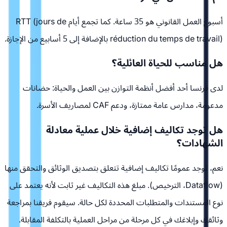
أسبوع العمل القانوني هو 35 ساعة. كما تجمع أيام RTT (jours de
réduction du temps de travail) بالإضافة إلى 5 أسابيع من الإجازة.
هل مناسب للحياة العائلية؟
لدى فرنسا أحد أفضل أنظمة التوازن بين العمل والحياة: حضانات
مدعومة، مدارس عامة ممتازة، ودعم CAF لمصاريف الأسرة.
هل توجد تكاليف إضافية خلال عملية معادلة
الشهادات؟
نعم، توجد عمومًا تكاليف إضافية تتعلق بتصديق الوثائق والتحقق منها
(Dataflow، الترخيص). مبلغ هذه التكاليف غير ثابت لأنه يعتمد على
نوع المستندات والمتطلبات المحددة لكل حالة. سيقوم فريقنا بمراجعة
وثائقك وإبلاغك في كل مرحلة من مراحل العملية بالتكلفة المقابلة.