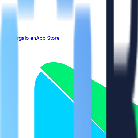
Descárgalo en
App Store