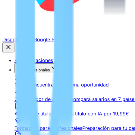
Disponible en
Google Play
Homologaciones
Para Profesionales
Ofertas
Encuentra tu próxima oportunidad
Comparador de salarios
Compara salarios en 7 paíse
Análisis de título
Analiza tu título con IA por 19,99€
Formación para Profesionales
Preparación para tu car