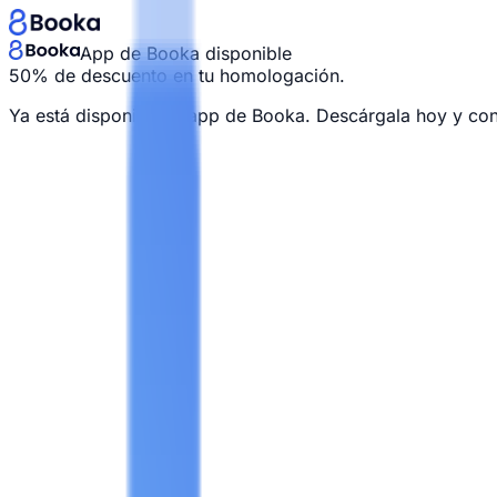
App de Booka disponible
50% de descuento en tu homologación.
Ya está disponible la app de Booka. Descárgala hoy y co