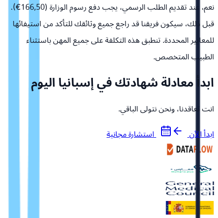
نعم، عند تقديم الطلب الرسمي، يجب دفع رسوم الوزارة (166,50€).
قبل ذلك، سيكون فريقنا قد راجع جميع وثائقك للتأكد من استيفائها
للمعايير المحددة. تنطبق هذه التكلفة على جميع المهن باستثناء
الطبيب المتخصص.
ابدأ معادلة شهادتك في إسبانيا اليوم
انت تعاقدنا، ونحن نتولى الباقي.
ابدأ الآن
استشارة مجانية