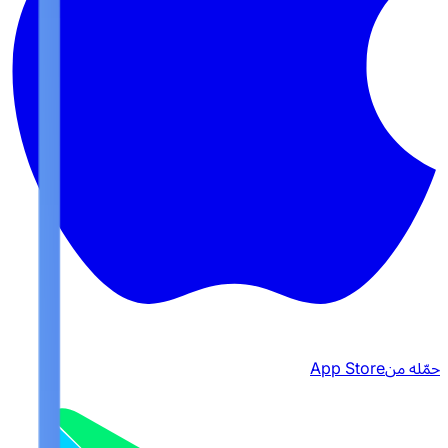
حمّله من
App Store