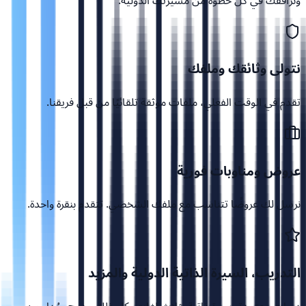
ونرافقك في كل خطوة من مسيرتك الدولية.
نتولى وثائقك وملفك
تقدم في الوقت الفعلي، ملفات موثقة تلقائيًا من قبل فريقنا.
عروض ومناوبات فورية
نرسل لك عروضًا تتناسب مع ملفك الشخصي. تتقدم بنقرة واحدة.
التدريب، السيرة الذاتية الدولية والمزيد