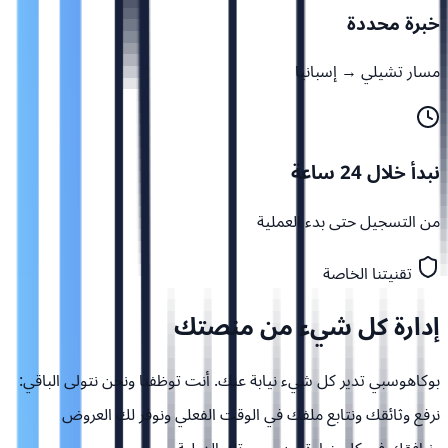
خبرة محددة
مسار تشيلي → إسبانيا
نبدأ خلال 24 ساعة
من التسجيل حتى بدء العملية
تقنيتنا الخاصة
إدارة كل شيء من
منصتك
بوكاهوسبي تدير كل شيء نيابة عنك. أنت توظفنا ونحن نتولى الباقي:
نرفع وثائقك ونتابع ملفك في الوقت الفعلي ونوفر لك العروض