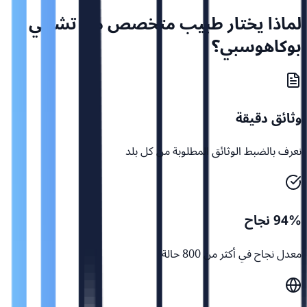
لماذا يختار طبيب متخصص من تشيلي
بوكاهوسبي؟
وثائق دقيقة
نعرف بالضبط الوثائق المطلوبة من كل بلد
94% نجاح
معدل نجاح في أكثر من 800 حالة