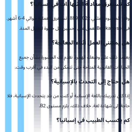
كم تستغرق معادلة الشهادات في إسبانيا؟
وفقًا للمرسوم الملكي 889/2022، تستغرق العملية حوالي 4-6 أشهر.
في Bookahospi نعمل على تحسين كل خطوة لتقليل المدة.
هل يمكنني العمل أثناء المعالجة؟
يعتمد ذلك على وضعك الهجرة. نقدم لك المشورة بشأن جميع
الخيارات القانونية المتاحة حتى تتمكن من البدء في أقرب وقت.
هل أحتاج إلى التحدث بالإسبانية؟
إذا كان تدريبك باللغة الإسبانية أو كنت من بلد يتحدث الإسبانية، فلا
حاجة إلى شهادة لغة. خلاف ذلك، يلزم مستوى B2.
كم يكسب الطبيب في إسبانيا؟