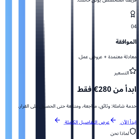
04
الموافقة
معادلة معتمدة + عروض عمل.
التسعير
ابدأ من 280€ فقط
خدمة شاملة: وثائق، مراجعة، ومتابعة حتى الحصول على القرار.
ابدأ الآن
عرض التفاصيل الكاملة
لماذا نحن