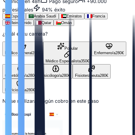
Inicio en 48h
Pago seguro
+90.000
profesionales
94% éxito
España
Arabia Saudí
Emiratos
Francia
Reino Unido
Qatar
Omán
¿Cuál es tu carrera?
Popular
Médico General
280
€
Enfermero/a
280
€
Médico Especialista
350
€
Odontólogo/a
280
€
Psicólogo/a
280
€
Fisioterapeuta
280
€
Nutricionista
280
€
No se realizará ningún cobro en este paso