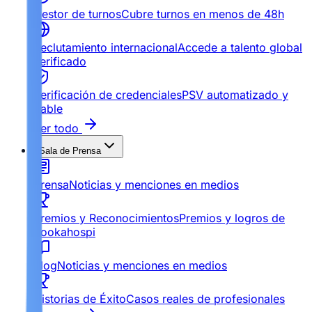
Gestor de turnos
Cubre turnos en menos de 48h
Reclutamiento internacional
Accede a talento global
verificado
Verificación de credenciales
PSV automatizado y
fiable
Ver todo
Sala de Prensa
Prensa
Noticias y menciones en medios
Premios y Reconocimientos
Premios y logros de
Bookahospi
Blog
Noticias y menciones en medios
Historias de Éxito
Casos reales de profesionales