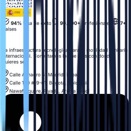
94%
tasa de éxito
90.000+
profesionales
7+
países
La infraestructura tecnológica para la movilidad sanitaria
internacional. Conectamos lo que eres con donde
quieres ser.
Calle Almagro 5, Madrid, España
Calle 100 #19-61, Bogotá, Colombia
Nawaf Square, Riyadh, Arabia Saudí