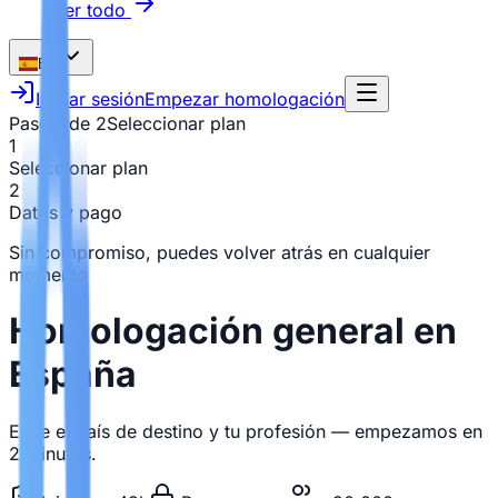
Ver todo
ES
Iniciar sesión
Empezar homologación
Paso 1 de 2
Seleccionar plan
1
Seleccionar plan
2
Datos y pago
Sin compromiso, puedes volver atrás en cualquier
momento
Homologación general en
España
Elige el país de destino y tu profesión — empezamos en
2 minutos.