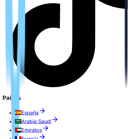
Países
España
Arabia Saudí
Emiratos
Francia