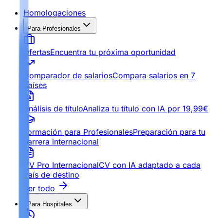
Homologaciones
Para Profesionales
Ofertas
Encuentra tu próxima oportunidad
Comparador de salarios
Compara salarios en 7
países
Análisis de título
Analiza tu título con IA por 19,99€
Formación para Profesionales
Preparación para tu
carrera internacional
CV Pro Internacional
CV con IA adaptado a cada
país de destino
Ver todo
Para Hospitales