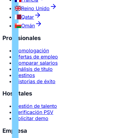
Reino Unido
Qatar
Omán
Profesionales
Homologación
Ofertas de empleo
Comparar salarios
Análisis de título
Destinos
Historias de éxito
Hospitales
Gestión de talento
Verificación PSV
Solicitar demo
Empresa