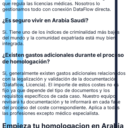
que regula las licencias médicas. Nosotros lo
gestionamos todo con conexión DataFlow directa.
¿Es seguro vivir en Arabia Saudí?
Sí. Tiene uno de los índices de criminalidad más bajos
del mundo y la comunidad expatriada está muy bien
integrada.
¿Existen gastos adicionales durante el proceso
de homologación?
Sí, generalmente existen gastos adicionales relacionados
con la legalización y validación de la documentación
(Dataflow, Licencia). El importe de estos costes no es
fijo ya que depende del tipo de documentos y los
requisitos específicos de cada caso. Nuestro equipo
revisará tu documentación y te informará en cada fase
del proceso del coste correspondiente. Aplica a todas
las profesiones excepto médico especialista.
Empieza tu homologacion en Arabia