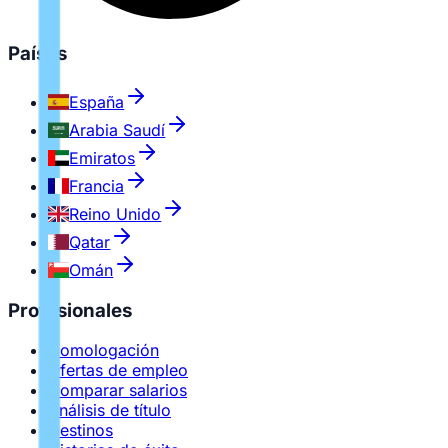
Países
España
Arabia Saudí
Emiratos
Francia
Reino Unido
Qatar
Omán
Profesionales
Homologación
Ofertas de empleo
Comparar salarios
Análisis de título
Destinos