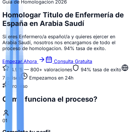
Guia de Homologacion
2026
Homologar Titulo de Enfermería de
España en Arabia Saudí
Si eres Enfermero/a español/a y quieres ejercer en
Arabia Saudí, nosotros nos encargamos de todo el
proceso de homologacion. 94% tasa de exito.
Empezar Ahora
Consulta Gratuita
4.9/5 — 800+
valoraciones
94%
tasa de exito
7
paises
Empezamos en 24h
Proceso
Como funciona el proceso?
01