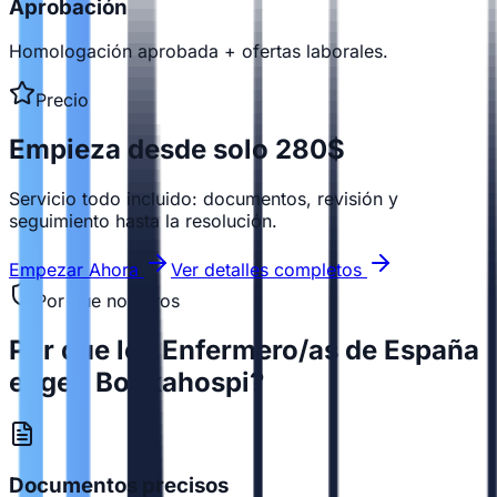
Aprobación
Homologación aprobada + ofertas laborales.
Precio
Empieza desde solo 280$
Servicio todo incluido: documentos, revisión y
seguimiento hasta la resolución.
Empezar Ahora
Ver detalles completos
Por que nosotros
Por que los Enfermero/as de España
eligen Bookahospi?
Documentos precisos