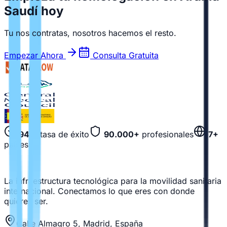
Saudí hoy
Tu nos contratas, nosotros hacemos el resto.
Empezar Ahora
Consulta Gratuita
94%
tasa de éxito
90.000+
profesionales
7+
países
La infraestructura tecnológica para la movilidad sanitaria
internacional. Conectamos lo que eres con donde
quieres ser.
Calle Almagro 5, Madrid, España