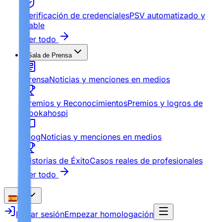
Verificación de credenciales
PSV automatizado y
fiable
Ver todo
Sala de Prensa
Prensa
Noticias y menciones en medios
Premios y Reconocimientos
Premios y logros de
Bookahospi
Blog
Noticias y menciones en medios
Historias de Éxito
Casos reales de profesionales
Ver todo
ES
Iniciar sesión
Empezar homologación