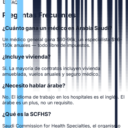
FAQ
Preguntas Frecuentes
¿Cuánto gana un médico en Arabia Saudí?
Un médico general gana $60-96k; un especialista $96-
150k anuales — todo libre de impuestos.
¿Incluye vivienda?
Sí. La mayoría de contratos incluyen vivienda
amueblada, vuelos anuales y seguro médico.
¿Necesito hablar árabe?
No. El idioma de trabajo en los hospitales es el inglés. El
árabe es un plus, no un requisito.
¿Qué es la SCFHS?
Saudi Commission for Health Specialties, el organismo