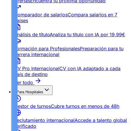
Ofertas
Encuentra tu próxima oportunidad
Comparador de salarios
Compara salarios en 7
países
Análisis de título
Analiza tu título con IA por 19,99€
Formación para Profesionales
Preparación para tu
carrera internacional
CV Pro Internacional
CV con IA adaptado a cada
país de destino
Ver todo
Para Hospitales
Gestor de turnos
Cubre turnos en menos de 48h
Reclutamiento internacional
Accede a talento global
verificado