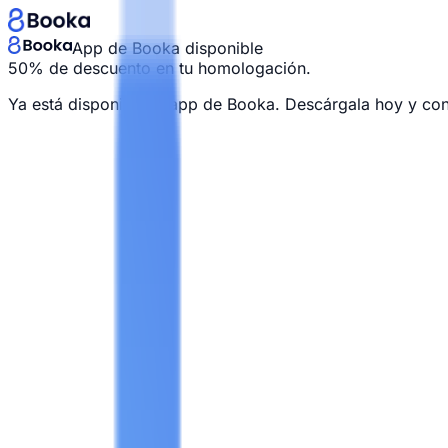
App de Booka disponible
50% de descuento en tu homologación.
Ya está disponible la app de Booka. Descárgala hoy y co