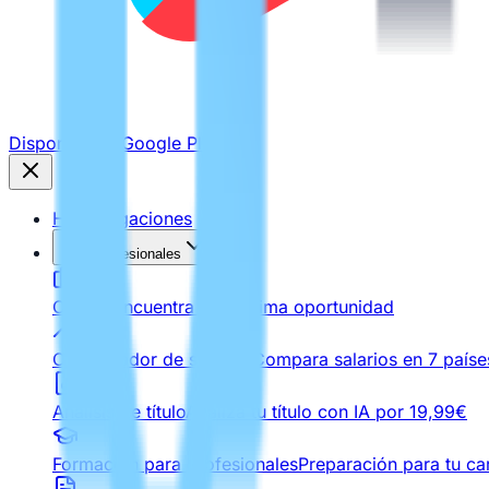
Disponible en
Google Play
Homologaciones
Para Profesionales
Ofertas
Encuentra tu próxima oportunidad
Comparador de salarios
Compara salarios en 7 paíse
Análisis de título
Analiza tu título con IA por 19,99€
Formación para Profesionales
Preparación para tu car