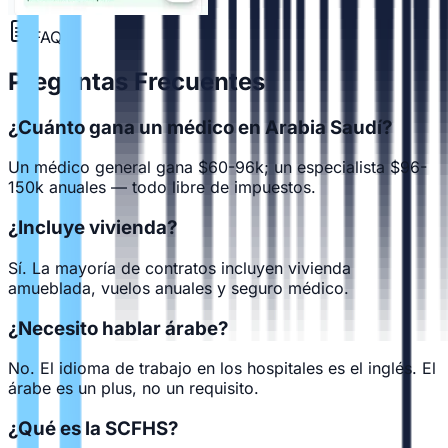
FAQ
Preguntas Frecuentes
¿Cuánto gana un médico en Arabia Saudí?
Un médico general gana $60-96k; un especialista $96-
150k anuales — todo libre de impuestos.
¿Incluye vivienda?
Sí. La mayoría de contratos incluyen vivienda
amueblada, vuelos anuales y seguro médico.
¿Necesito hablar árabe?
No. El idioma de trabajo en los hospitales es el inglés. El
árabe es un plus, no un requisito.
¿Qué es la SCFHS?