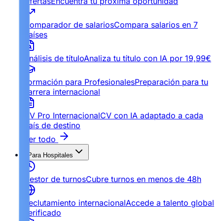
Ofertas
Encuentra tu próxima oportunidad
Comparador de salarios
Compara salarios en 7
países
Análisis de título
Analiza tu título con IA por 19,99€
Formación para Profesionales
Preparación para tu
carrera internacional
CV Pro Internacional
CV con IA adaptado a cada
país de destino
Ver todo
Para Hospitales
Gestor de turnos
Cubre turnos en menos de 48h
Reclutamiento internacional
Accede a talento global
verificado