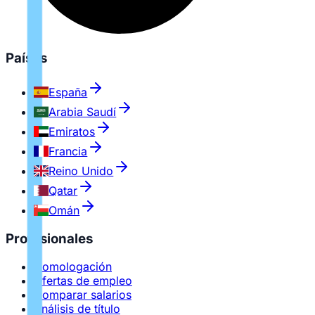
Países
España
Arabia Saudí
Emiratos
Francia
Reino Unido
Qatar
Omán
Profesionales
Homologación
Ofertas de empleo
Comparar salarios
Análisis de título