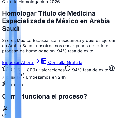
Guia de Homologacion
2026
Homologar Titulo de Medicina
Especializada de México en Arabia
Saudí
Si eres Médico Especialista mexicano/a y quieres ejercer
en Arabia Saudí, nosotros nos encargamos de todo el
proceso de homologacion. 94% tasa de exito.
Empezar Ahora
Consulta Gratuita
4.9/5 — 800+
valoraciones
94%
tasa de exito
7
paises
Empezamos en 24h
Proceso
Como funciona el proceso?
01