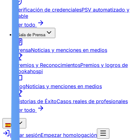
Verificación de credenciales
PSV automatizado y
fiable
Ver todo
Sala de Prensa
Prensa
Noticias y menciones en medios
Premios y Reconocimientos
Premios y logros de
Bookahospi
Blog
Noticias y menciones en medios
Historias de Éxito
Casos reales de profesionales
Ver todo
ES
Iniciar sesión
Empezar homologación