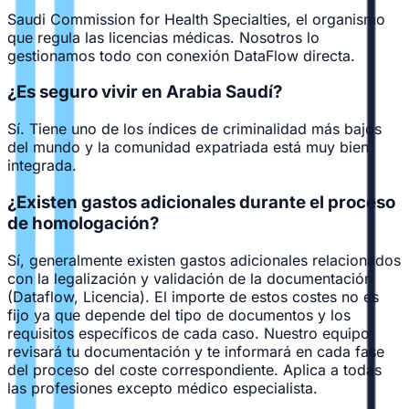
Saudi Commission for Health Specialties, el organismo
que regula las licencias médicas. Nosotros lo
gestionamos todo con conexión DataFlow directa.
¿Es seguro vivir en Arabia Saudí?
Sí. Tiene uno de los índices de criminalidad más bajos
del mundo y la comunidad expatriada está muy bien
integrada.
¿Existen gastos adicionales durante el proceso
de homologación?
Sí, generalmente existen gastos adicionales relacionados
con la legalización y validación de la documentación
(Dataflow, Licencia). El importe de estos costes no es
fijo ya que depende del tipo de documentos y los
requisitos específicos de cada caso. Nuestro equipo
revisará tu documentación y te informará en cada fase
del proceso del coste correspondiente. Aplica a todas
las profesiones excepto médico especialista.