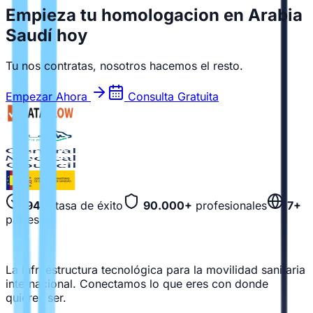
Empieza tu homologacion en Arabia
Saudí hoy
Tu nos contratas, nosotros hacemos el resto.
Empezar Ahora
Consulta Gratuita
94%
tasa de éxito
90.000+
profesionales
7+
países
La infraestructura tecnológica para la movilidad sanitaria
internacional. Conectamos lo que eres con donde
quieres ser.