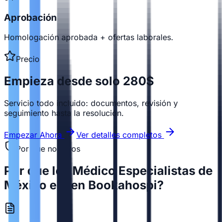
Aprobación
Homologación aprobada + ofertas laborales.
Precio
Empieza desde solo 280$
Servicio todo incluido: documentos, revisión y
seguimiento hasta la resolución.
Empezar Ahora
Ver detalles completos
Por que nosotros
Por que los Médico Especialistas de
México eligen Bookahospi?