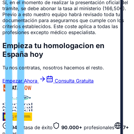
Sí, en el momento de realizar la presentación oficial del
trámite, se debe abonar la tasa al ministerio (166,50€).
Previo a esto nuestro equipo habrá revisado toda tu
documentación para asegurarnos que cumple con los
criterios establecidos. Este coste aplica a todas las
profesiones excepto médico especialista.
Empieza tu homologacion en
España hoy
Tu nos contratas, nosotros hacemos el resto.
Empezar Ahora
Consulta Gratuita
94%
tasa de éxito
90.000+
profesionales
7+
países