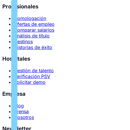
Profesionales
Homologación
Ofertas de empleo
Comparar salarios
Análisis de título
Destinos
Historias de éxito
Hospitales
Gestión de talento
Verificación PSV
Solicitar demo
Empresa
Blog
Prensa
Nosotros
Newsletter