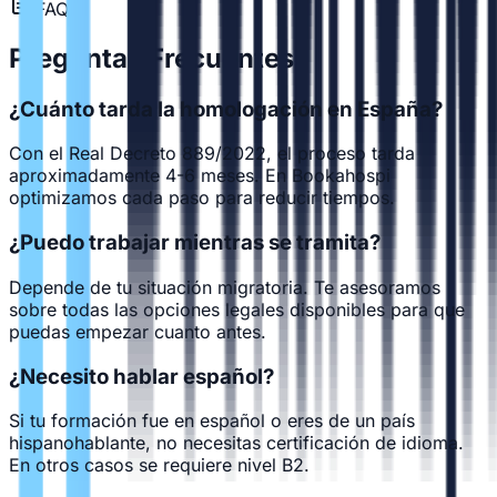
FAQ
Preguntas Frecuentes
¿Cuánto tarda la homologación en España?
Con el Real Decreto 889/2022, el proceso tarda
aproximadamente 4-6 meses. En Bookahospi
optimizamos cada paso para reducir tiempos.
¿Puedo trabajar mientras se tramita?
Depende de tu situación migratoria. Te asesoramos
sobre todas las opciones legales disponibles para que
puedas empezar cuanto antes.
¿Necesito hablar español?
Si tu formación fue en español o eres de un país
hispanohablante, no necesitas certificación de idioma.
En otros casos se requiere nivel B2.