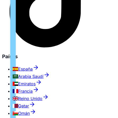
Países
España
Arabia Saudí
Emiratos
Francia
Reino Unido
Qatar
Omán