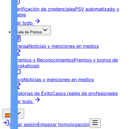
Verificación de credenciales
PSV automatizado y
fiable
Ver todo
Sala de Prensa
Prensa
Noticias y menciones en medios
Premios y Reconocimientos
Premios y logros de
Bookahospi
Blog
Noticias y menciones en medios
Historias de Éxito
Casos reales de profesionales
Ver todo
ES
Iniciar sesión
Empezar homologación