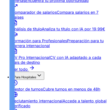
Ofertas
Encuentra tu próxima oportunidad
Comparador de salarios
Compara salarios en 7
países
Análisis de título
Analiza tu título con IA por 19,99€
Formación para Profesionales
Preparación para tu
carrera internacional
CV Pro Internacional
CV con IA adaptado a cada
país de destino
Ver todo
Para Hospitales
Gestor de turnos
Cubre turnos en menos de 48h
Reclutamiento internacional
Accede a talento global
verificado