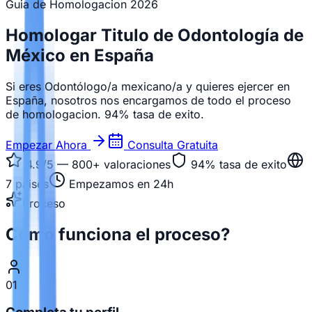
Guia de Homologacion
2026
Homologar Titulo de Odontología de
México en España
Si eres Odontólogo/a mexicano/a y quieres ejercer en
España, nosotros nos encargamos de todo el proceso
de homologacion. 94% tasa de exito.
Empezar Ahora
Consulta Gratuita
4.9/5 — 800+
valoraciones
94%
tasa de exito
7
paises
Empezamos en 24h
Proceso
Como funciona el proceso?
01