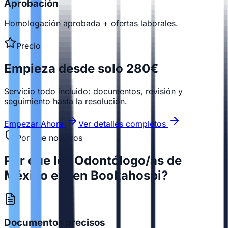
Aprobación
Homologación aprobada + ofertas laborales.
Precio
Empieza desde solo 280€
Servicio todo incluido: documentos, revisión y
seguimiento hasta la resolución.
Empezar Ahora
Ver detalles completos
Por que nosotros
Por que los Odontólogo/as de
México eligen Bookahospi?
Documentos precisos