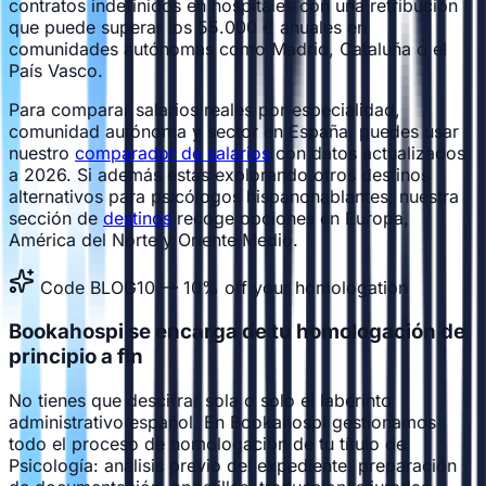
contratos indefinidos en hospitales con una retribución
que puede superar los 55.000 € anuales en
comunidades autónomas como Madrid, Cataluña o el
País Vasco.
Para comparar salarios reales por especialidad,
comunidad autónoma y sector en España, puedes usar
nuestro
comparador de salarios
con datos actualizados
a 2026. Si además estás explorando otros destinos
alternativos para psicólogos hispanohablantes, nuestra
sección de
destinos
recoge opciones en Europa,
América del Norte y Oriente Medio.
Code BLOG10 — 10% off your homologation
Bookahospi se encarga de tu homologación de
principio a fin
No tienes que descifrar sola o solo el laberinto
administrativo español. En Bookahospi gestionamos
todo el proceso de homologación de tu título de
Psicología: análisis previo del expediente, preparación