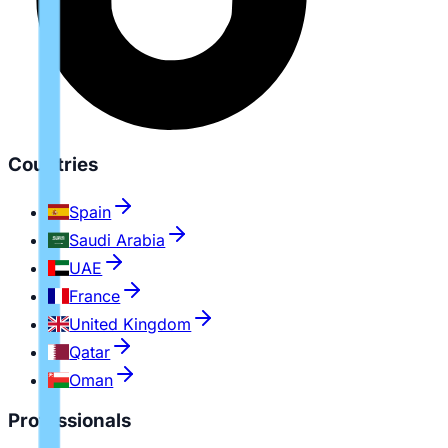
Countries
Spain
Saudi Arabia
UAE
France
United Kingdom
Qatar
Oman
Professionals