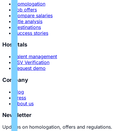
Homologation
Job offers
Compare salaries
Title analysis
Destinations
Success stories
Hospitals
Talent management
PSV Verification
Request demo
Company
Blog
Press
About us
Newsletter
Updates on homologation, offers and regulations.