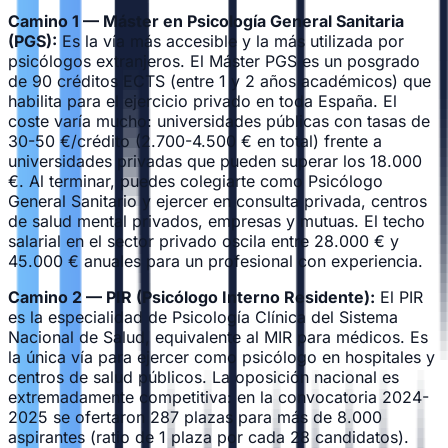
Camino 1 — Máster en Psicología General Sanitaria
(PGS):
Es la vía más accesible y la más utilizada por
psicólogos extranjeros. El Máster PGS es un posgrado
de 90 créditos ECTS (entre 1 y 2 años académicos) que
habilita para el ejercicio privado en toda España. El
coste varía mucho: universidades públicas con tasas de
30-50 €/crédito (2.700-4.500 € en total) frente a
universidades privadas que pueden superar los 18.000
€. Al terminar, puedes colegiarte como Psicólogo
General Sanitario y ejercer en consulta privada, centros
de salud mental privados, empresas y mutuas. El techo
salarial en el sector privado oscila entre 28.000 € y
45.000 € anuales para un profesional con experiencia.
Camino 2 — PIR (Psicólogo Interno Residente):
El PIR
es la especialidad de Psicología Clínica del Sistema
Nacional de Salud, equivalente al MIR para médicos. Es
la única vía para ejercer como psicólogo en hospitales y
centros de salud públicos. La oposición nacional es
extremadamente competitiva: en la convocatoria 2024-
2025 se ofertaron 287 plazas para más de 8.000
aspirantes (ratio de 1 plaza por cada 28 candidatos).