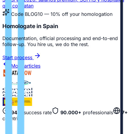
que contratan
Code BLOG10 — 10% off your homologation
Homologate in Spain
Documentation, official processing and end-to-end
follow-up. You hire us, we do the rest.
Start process
More articles
94%
success rate
90.000+
professionals
7+
countries