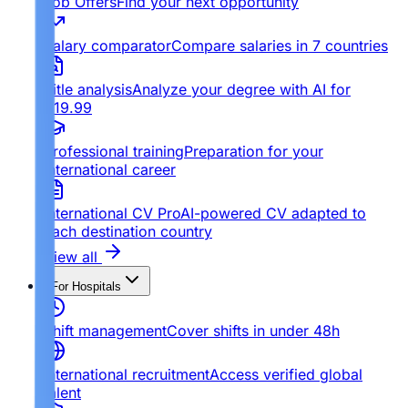
Job Offers
Find your next opportunity
Salary comparator
Compare salaries in 7 countries
Title analysis
Analyze your degree with AI for
€19.99
Professional training
Preparation for your
international career
International CV Pro
AI-powered CV adapted to
each destination country
View all
For Hospitals
Shift management
Cover shifts in under 48h
International recruitment
Access verified global
talent