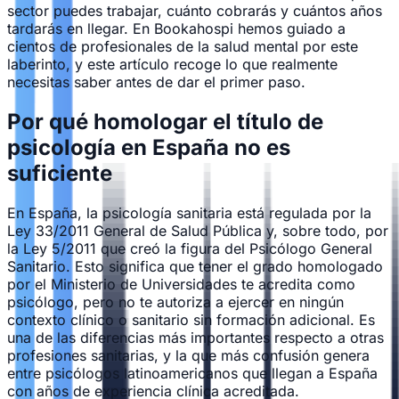
sector puedes trabajar, cuánto cobrarás y cuántos años
tardarás en llegar. En Bookahospi hemos guiado a
cientos de profesionales de la salud mental por este
laberinto, y este artículo recoge lo que realmente
necesitas saber antes de dar el primer paso.
Por qué homologar el título de
psicología en España no es
suficiente
En España, la psicología sanitaria está regulada por la
Ley 33/2011 General de Salud Pública y, sobre todo, por
la Ley 5/2011 que creó la figura del Psicólogo General
Sanitario. Esto significa que tener el grado homologado
por el Ministerio de Universidades te acredita como
psicólogo, pero no te autoriza a ejercer en ningún
contexto clínico o sanitario sin formación adicional. Es
una de las diferencias más importantes respecto a otras
profesiones sanitarias, y la que más confusión genera
entre psicólogos latinoamericanos que llegan a España
con años de experiencia clínica acreditada.