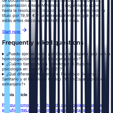
de documentación, apostillas, traducciones juradas,
presentación ante el Ministerio y seguimiento activo
hasta la resolución. Empieza hoy con un análisis de tu
título por 19,99 € y sabe exactamente en qué punto
estás antes de comprometerte con nada.
Start now
Frequently asked questions
¿Puedo ejercer como psicólogo en España solo con la
homologación del título latinoamericano?
+
¿Cuánto tiempo tarda homologar el título de
psicología en España en 2026?
+
¿Qué diferencia hay entre el Psicólogo General
Sanitario y el Psicólogo Clínico PIR en España para un
extranjero?
+
In this article
Por qué homologar el título de psicología en España no
es suficiente
Los tres caminos reales para homologar y