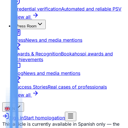
Credential verification
Automated and reliable PSV
View all
Press Room
Press
News and media mentions
Awards & Recognition
Bookahospi awards and
achievements
Blog
News and media mentions
Success Stories
Real cases of professionals
View all
EN
Sign in
Start homologation
This article is currently available in Spanish only — the