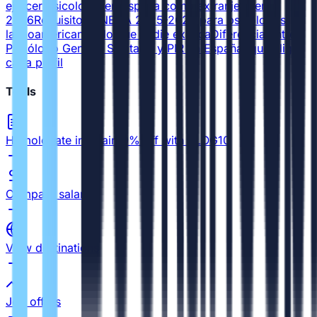
ejercer psicología en España como extranjero en
2026
Requisitos ANECA 2025-2026 para psicólogos
latinoamericanos: lo que nadie explica
Diferencia entre
Psicólogo General Sanitario y PIR en España: qué elige
cada perfil
Tools
Homologate in Spain
10% off with BLOG10
Compare salaries
View destinations
Job offers