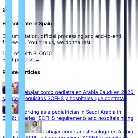
Homologate in Spain
Documentation, official processing and end-to-end
follow-up. You hire us, we do the rest.
10% off with BLOG10
Start process
→
Related articles
Trabajar como pediatra en Arabia Saudí en 2026:
salarios, requisitos SCFHS y hospitales que contratan
Working as a pediatrician in Saudi Arabia in
2026: salaries, SCFHS requirements and hospitals hiring
right now
Trabajar como anestesiólogo en Arabia
Saudí en 2026: salarios premium, SCFHS y hospitales