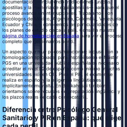
documentación —incluyendo traducciones juradas,
apostillas y la memoria de equivalencias— para que el
proceso avance sin interrupciones. Trabajamos con
psicólogos de México, Argentina, Colombia, Venezuela,
Ecuador y Chile, y conocemos las particularidades de
los planes de estudio de cada país. Consulta nuestra
página de homologación en España
para ver el proceso
completo que gestionamos por ti.
Un aspecto que muy pocos mencionan: incluso con la
homologación aprobada, para inscribirse en el Máster
PGS en una universidad pública española es necesario
acreditar el nivel B2 de español como mínimo (muchas
universidades exigen C1). Para el PIR, el examen se
realiza en español y la exigencia lingüística es
implícitamente muy alta. En Bookahospi también
orientamos sobre recursos de preparación lingüística y
los plazos reales de cada convocatoria.
Diferencia entre Psicólogo General
Sanitario y PIR en España: qué elige
cada perfil