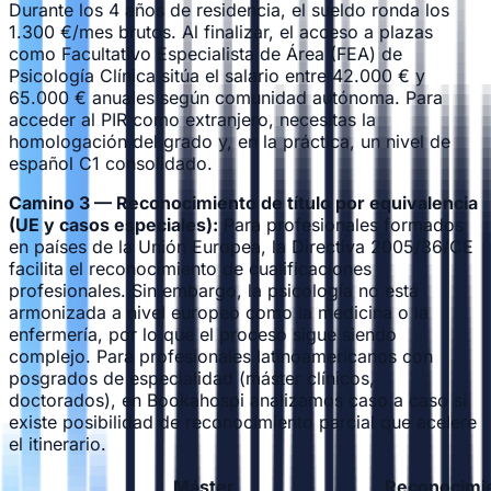
Durante los 4 años de residencia, el sueldo ronda los
1.300 €/mes brutos. Al finalizar, el acceso a plazas
como Facultativo Especialista de Área (FEA) de
Psicología Clínica sitúa el salario entre 42.000 € y
65.000 € anuales según comunidad autónoma. Para
acceder al PIR como extranjero, necesitas la
homologación del grado y, en la práctica, un nivel de
español C1 consolidado.
Camino 3 — Reconocimiento de título por equivalencia
(UE y casos especiales):
Para profesionales formados
en países de la Unión Europea, la Directiva 2005/36/CE
facilita el reconocimiento de cualificaciones
profesionales. Sin embargo, la psicología no está
armonizada a nivel europeo como la medicina o la
enfermería, por lo que el proceso sigue siendo
complejo. Para profesionales latinoamericanos con
posgrados de especialidad (máster clínicos,
doctorados), en Bookahospi analizamos caso a caso si
existe posibilidad de reconocimiento parcial que acelere
el itinerario.
Máster
Reconocimi