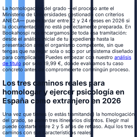
La homologación del grado —el proceso ante el
Ministerio de Universidades gestionado con criterios
ANECA— puede tardar entre 12 y 24 meses en 2026 si
la documentación no está perfectamente preparada. En
Bookahospi nos encargamos de toda esa tramitación:
desde el análisis inicial de tu expediente hasta la
presentación ante el organismo competente, sin que
tengas que navegar sola o solo por un sistema diseñado
para complicarse. Puedes empezar con nuestro
análisis
de título
por solo 19,99 €, donde evaluamos tu caso
concreto antes de comprometerte con ningún proceso.
Los tres caminos reales para
homologar y ejercer psicología en
España como extranjero en 2026
Una vez que tienes (o estás tramitando) la homologación
del grado, se abren tres itinerarios distintos. Elegir mal
puede costarte entre 2 y 5 años de retraso. Aquí los tres
caminos con sus características reales: