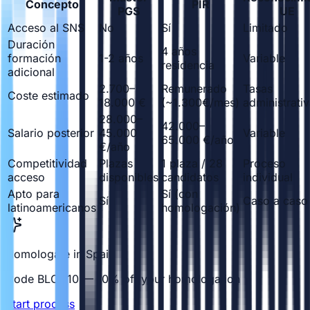
Concepto
PIR
PGS
UE
Acceso al SNS
No
Sí
Limitado
Duración
4 años
formación
1-2 años
Variable
residencia
adicional
2.700–
Remunerado
Tasas
Coste estimado
18.000 €
(~1.300€/mes)
administrati
28.000–
42.000–
Salario posterior
45.000
Variable
65.000 €/año
€/año
Competitividad
Plazas
1 plaza / 28
Proceso
acceso
disponibles
candidatos
individual
Apto para
Sí (con
Sí
Caso a caso
latinoamericanos
homologación)
Homologate in Spain
Code BLOG10 — 10% off your homologation
Start process