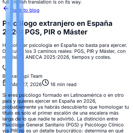
full English translation is on its way.
Back to blog
Psicólogo extranjero en España
2026: PGS, PIR o Máster
Homologar psicología en España no basta para ejercer.
Descubre los 3 caminos reales: PGS, PIR y Máster, con
requisitos ANECA 2025-2026, tiempos y costes.
Bookahospi Team
May 27, 2026
16
min read
Si eres psicólogo formado en Latinoamérica o en otro
país y quieres ejercer en España en 2026,
probablemente ya habrás descubierto que homologar tu
título es solo el primer escalón de una escalera más
larga de lo que nadie te advirtió. La distinción entre
Psicólogo General Sanitario (PGS) y Psicólogo Clínico
vía PIR no es un detalle burocrático: determina en qué