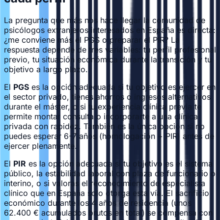
La pregunta que más nos hace llegar la comunidad de
psicólogos extranjeros interesados en España es directa:
¿me conviene más el PGS o preparar el PIR? La
respuesta depende de tres variables: tu perfil profesional
previo, tu situación económica durante la transición y tu
objetivo a largo plazo.
El
PGS
es la opción adecuada si tu objetivo es ejercer en
el sector privado, tienes ahorros o ingresos alternativos
durante el máster, o si tu experiencia clínica previa te
permite montar consulta o incorporarte a una clínica
privada con rapidez. También es la única opción si no
puedes esperar 6-7 años (homologación + PIR) antes de
ejercer plenamente.
El
PIR
es la opción adecuada si tu objetivo es el sistema
público, la estabilidad laboral con plaza de funcionario o
interino, o si valoras el reconocimiento de especialista
clínico que en España solo otorga esta vía. El sacrificio
económico durante los 4 años de residencia (unos
62.400 € acumulados brutos en total) se compensa con