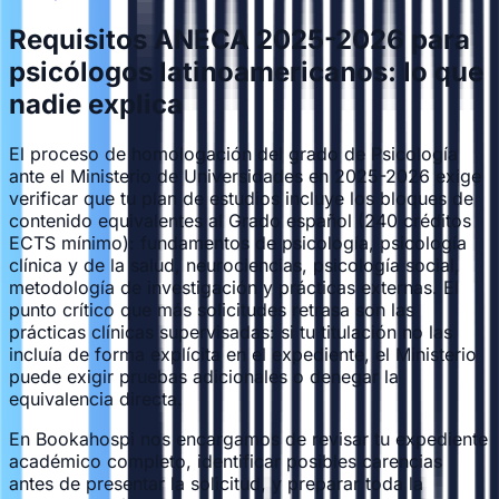
Requisitos ANECA 2025-2026 para
psicólogos latinoamericanos: lo que
nadie explica
El proceso de homologación del grado de Psicología
ante el Ministerio de Universidades en 2025-2026 exige
verificar que tu plan de estudios incluye los bloques de
contenido equivalentes al Grado español (240 créditos
ECTS mínimo): fundamentos de psicología, psicología
clínica y de la salud, neurociencias, psicología social,
metodología de investigación y prácticas externas. El
punto crítico que más solicitudes retrasa son las
prácticas clínicas supervisadas: si tu titulación no las
incluía de forma explícita en el expediente, el Ministerio
puede exigir pruebas adicionales o denegar la
equivalencia directa.
En Bookahospi nos encargamos de revisar tu expediente
académico completo, identificar posibles carencias
antes de presentar la solicitud, y preparar toda la