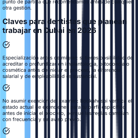
punto de partida que recomendamos antes de cualquier
otra gestión.
Claves para dentistas que planean
trabajar en Dubai en 2026
Especialización antes de migrar: si tienes posibilidad de
acreditar o profundizar en implantología, ortodoncia o
cosmética antes de iniciar el proceso, la diferencia
salarial y de empleabilidad es sustancial.
No asumir exención del examen: Bookahospi verifica el
estado actual de exenciones para tu perfil específico
antes de iniciar el proceso, porque las reglas cambian
con frecuencia y sin aviso previo.