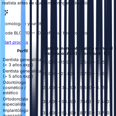
realista antes de que tomes ninguna decisión.
Homologate your title
Code BLOG10 — 10% off your homologation
Start process
Salario mensual
Salario mensual
Perfil
estimado (AED)
estimado (€)
Dentista generalista
10.000 – 15.000
2.500 – 3.750
(< 3 años exp.)
Dentista generalista
15.000 – 22.000
3.750 – 5.500
(> 5 años exp.)
Odontólogo
cosmético /
22.000 – 35.000
5.500 – 8.750
estético
Ortodoncista
30.000 – 50.000
7.500 – 12.500
especialista
Implantólogo
35.000 – 55.000
8.750 – 13.750
avanzado