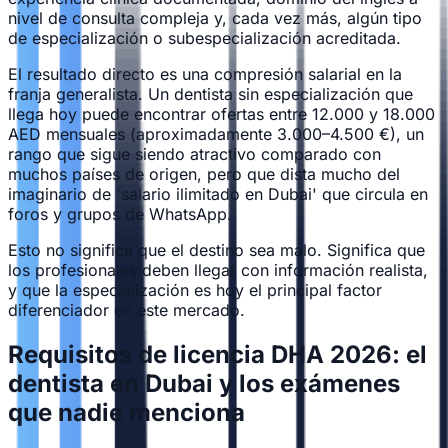
nivel de consulta compleja y, cada vez más, algún tipo
de especialización o subespecialización acreditada.
El resultado directo es una compresión salarial en la
franja generalista. Un dentista sin especialización que
llega hoy puede encontrar ofertas entre 12.000 y 18.000
AED mensuales (aproximadamente 3.000–4.500 €), un
rango que sigue siendo atractivo comparado con
muchos países de origen, pero que dista mucho del
imaginario de 'salario ilimitado en Dubai' que circula en
foros y grupos de WhatsApp.
Esto no significa que el destino sea malo. Significa que
los profesionales deben llegar con información realista,
y que la especialización es hoy el principal factor
diferenciador en este mercado.
Requisitos de licencia DHA 2026: el
dentista en Dubai y los exámenes
que nadie menciona