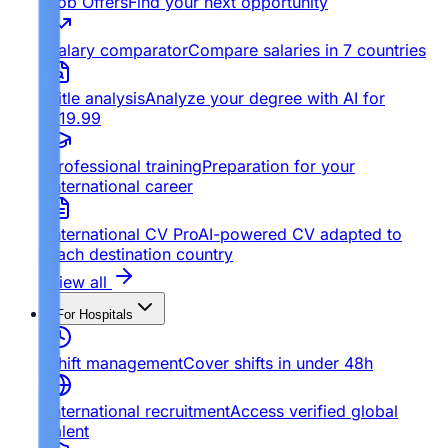
Job Offers
Find your next opportunity
Salary comparator
Compare salaries in 7 countries
Title analysis
Analyze your degree with AI for
€19.99
Professional training
Preparation for your
international career
International CV Pro
AI-powered CV adapted to
each destination country
View all
For Hospitals
Shift management
Cover shifts in under 48h
International recruitment
Access verified global
talent