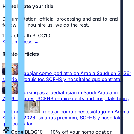
Homologate your title
Documentation, official processing and end-to-end
follow-up. You hire us, we do the rest.
10% off with BLOG10
Start process
→
Related articles
Trabajar como pediatra en Arabia Saudí en 2026:
salarios, requisitos SCFHS y hospitales que contratan
Working as a pediatrician in Saudi Arabia in
2026: salaries, SCFHS requirements and hospitals hiring
right now
Trabajar como anestesiólogo en Arabia
Saudí en 2026: salarios premium, SCFHS y hospitales
que contratan
Code BLOG10 — 10% off your homologation