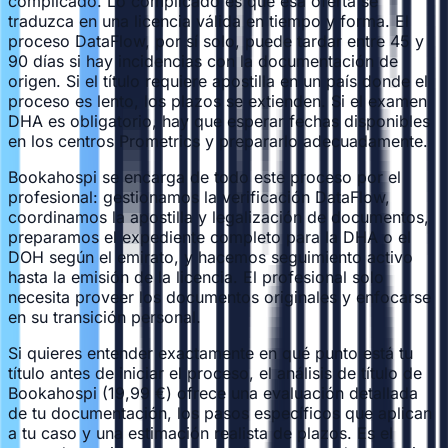
complicado. Lo complicado es que esa oferta se
traduzca en una licencia válida en tiempo y forma. El
proceso DataFlow, por sí solo, puede tardar entre 45 y
90 días si hay incidencias con la documentación de
origen. Si el título requiere apostilla en un país donde el
proceso es lento, los plazos se extienden. Si el examen
DHA es obligatorio, hay que esperar fechas disponibles
en los centros Prometrics y prepararlo adecuadamente.
Bookahospi se encarga de todo este proceso por el
profesional: gestionamos la verificación DataFlow,
coordinamos la apostilla y legalización de documentos,
preparamos el expediente completo para la DHA o el
DOH según el emirato, y hacemos seguimiento activo
hasta la emisión de la licencia. El profesional solo
necesita proveer los documentos originales y enfocarse
en su transición personal.
Si quieres entender exactamente en qué punto está tu
título antes de iniciar el proceso, el
análisis de título de
Bookahospi
(19,99 €) ofrece una evaluación detallada
de tu documentación, los pasos específicos que aplican
a tu caso y una estimación realista de plazos. Es el