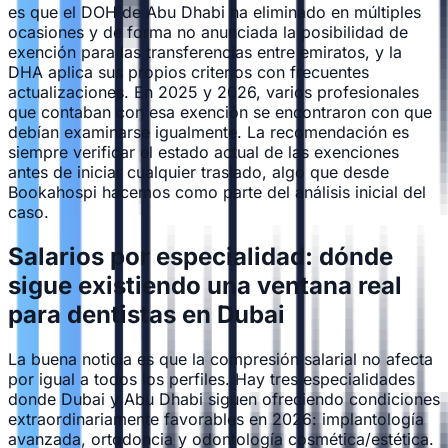
es que el DOH de Abu Dhabi ha eliminado en múltiples
ocasiones y de forma no anunciada la posibilidad de
exención para las transferencias entre emiratos, y la
DHA aplica sus propios criterios con frecuentes
actualizaciones. En 2025 y 2026, varios profesionales
que contaban con esa exención se encontraron con que
debían examinarse igualmente. La recomendación es
siempre verificar el estado actual de las exenciones
antes de iniciar cualquier traslado, algo que desde
Bookahospi hacemos como parte del análisis inicial del
caso.
Salarios por especialidad: dónde
sigue existiendo una ventana real
para dentistas en Dubai
La buena noticia es que la compresión salarial no afecta
por igual a todos los perfiles. Hay tres especialidades
donde Dubai y Abu Dhabi siguen ofreciendo condiciones
extraordinariamente favorables en 2026: implantología
avanzada, ortodoncia y odontología cosmética/estética.