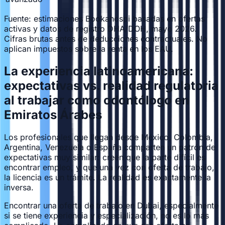
Fuente: estimaciones Bookahospi basadas en ofertas
activas y datos de registro DHA/DOH, mayo 2026.
Cifras brutas antes de deducciones contractuales. No
aplican impuestos sobre la renta en los EAU.
La experiencia latinoamericana:
expectativas vs. realidad regulatoria
al trabajar como odontólogo en
Emiratos Árabes
Los profesionales que llegan desde México, Colombia,
Argentina, Venezuela o España comparten un patrón de
expectativas muy similar: creen que la parte difícil es
encontrar empleo, y que una vez con oferta de trabajo,
la licencia es un trámite. La realidad es exactamente la
inversa.
Encontrar una oferta de trabajo en Dubai, especialmente
si se tiene experiencia y especialización, no es lo más