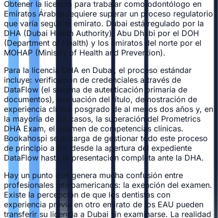
Obtener la licencia para trabajar como odontólogo en
Emiratos Árabes requiere superar un proceso regulatorio
que varía según el emirato. Dubai está regulado por la
DHA (Dubai Health Authority), Abu Dhabi por el DOH
(Department of Health) y los emiratos del norte por el
MOHAP (Ministry of Health and Prevention).
Para la licencia DHA en Dubai, el proceso estándar
incluye: verificación de credenciales a través de
DataFlow (el sistema de autenticación primaria de
documentos), evaluación del título, demostración de
experiencia clínica posgrado de al menos dos años y, en
la mayoría de los casos, la superación del Prometrics
DHA Exam, el examen de competencias clínicas.
Bookahospi se encarga de gestionar todo este proceso
de principio a fin: desde la apertura del expediente
DataFlow hasta la presentación completa ante la DHA.
Hay un punto que genera mucha confusión entre
profesionales latinoamericanos: la exención del examen.
Existe la percepción de que los dentistas con
experiencia previa en otro emirato de los EAU pueden
transferir su licencia a Dubai sin examinarse. La realidad