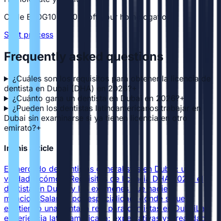
Code BLOG10 — 10% off your homologation
Start process
Frequently asked questions
¿Cuáles son los requisitos para obtener la licencia de
dentista en Dubai (DHA) en 2026?
+
¿Cuánto gana un dentista en Dubai en 2026?
+
¿Pueden los dentistas latinoamericanos trabajar en
Dubai sin examinarse si ya tienen licencia en otro
emirato?
+
In this article
El mercado de dentistas generalistas en Dubai: una
verdad incómoda
Requisitos de licencia DHA 2026: el
dentista en Dubai y los exámenes que nadie
menciona
Salarios por especialidad: dónde sigue
existiendo una ventana real para dentistas en Dubai
La
experiencia latinoamericana: expectativas vs. realidad