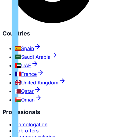
Countries
Spain
Saudi Arabia
UAE
France
United Kingdom
Qatar
Oman
Professionals
Homologation
Job offers
Compare salaries