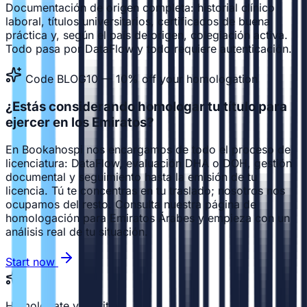
Documentación de origen completa: historial clínico
laboral, títulos universitarios, certificados de buena
práctica y, según el país de origen, colegiación activa.
Todo pasa por DataFlow y todo requiere autenticación.
Code BLOG10 — 10% off your homologation
¿Estás considerando homologar tu título para
ejercer en los Emiratos?
En Bookahospi nos encargamos de todo el proceso de
licenciatura: DataFlow, evaluación DHA o DOH, gestión
documental y seguimiento hasta la emisión de tu
licencia. Tú te concentras en tu traslado; nosotros nos
ocupamos del resto. Consulta nuestra página de
homologación para Emiratos Árabes y empieza con un
análisis real de tu situación.
Start now
Homologate your title