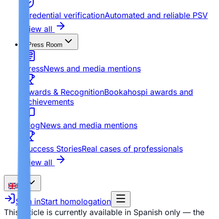
Credential verification
Automated and reliable PSV
View all
Press Room
Press
News and media mentions
Awards & Recognition
Bookahospi awards and
achievements
Blog
News and media mentions
Success Stories
Real cases of professionals
View all
EN
Sign in
Start homologation
This article is currently available in Spanish only — the