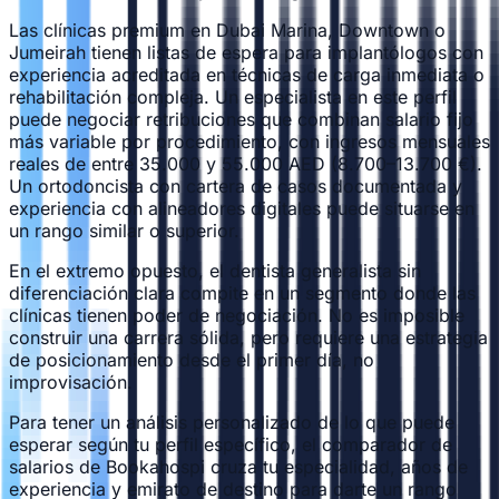
Las clínicas premium en Dubai Marina, Downtown o
Jumeirah tienen listas de espera para implantólogos con
experiencia acreditada en técnicas de carga inmediata o
rehabilitación compleja. Un especialista en este perfil
puede negociar retribuciones que combinan salario fijo
más variable por procedimiento, con ingresos mensuales
reales de entre 35.000 y 55.000 AED (8.700–13.700 €).
Un ortodoncista con cartera de casos documentada y
experiencia con alineadores digitales puede situarse en
un rango similar o superior.
En el extremo opuesto, el dentista generalista sin
diferenciación clara compite en un segmento donde las
clínicas tienen poder de negociación. No es imposible
construir una carrera sólida, pero requiere una estrategia
de posicionamiento desde el primer día, no
improvisación.
Para tener un análisis personalizado de lo que puede
esperar según tu perfil específico, el
comparador de
salarios de Bookahospi
cruza tu especialidad, años de
experiencia y emirato de destino para darte un rango