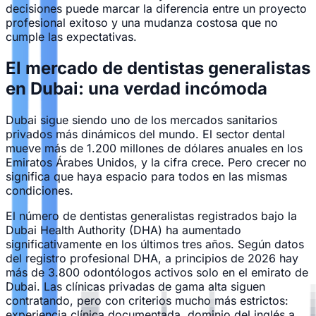
decisiones puede marcar la diferencia entre un proyecto
profesional exitoso y una mudanza costosa que no
cumple las expectativas.
El mercado de dentistas generalistas
en Dubai: una verdad incómoda
Dubai sigue siendo uno de los mercados sanitarios
privados más dinámicos del mundo. El sector dental
mueve más de 1.200 millones de dólares anuales en los
Emiratos Árabes Unidos, y la cifra crece. Pero crecer no
significa que haya espacio para todos en las mismas
condiciones.
El número de dentistas generalistas registrados bajo la
Dubai Health Authority (DHA) ha aumentado
significativamente en los últimos tres años. Según datos
del registro profesional DHA, a principios de 2026 hay
más de 3.800 odontólogos activos solo en el emirato de
Dubai. Las clínicas privadas de gama alta siguen
contratando, pero con criterios mucho más estrictos:
experiencia clínica documentada, dominio del inglés a