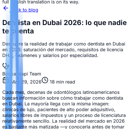
full English translation is on its way.
Back to blog
Dentista en Dubai 2026: lo que nadie
te cuenta
Descubre la realidad de trabajar como dentista en Dubai
en 2026: saturación del mercado, requisitos de licencia
DHA, exámenes y salarios por especialidad.
Bookahospi Team
May 29, 2026
18
min read
Cada mes, decenas de odontólogos latinoamericanos
buscan información sobre cómo trabajar como dentista
en Dubai. La mayoría llega con la misma imagen:
clínicas de lujo, pacientes de alto poder adquisitivo,
salarios libres de impuestos y un proceso de licenciatura
relativamente sencillo. La realidad del mercado en 2026
es bastante más matizada —y conocerla antes de tomar