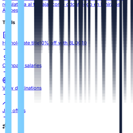
regulatoria al trabajar como odontólogo en Emiratos
Árabes
Tools
Homologate title
10% off with BLOG10
Compare salaries
View destinations
Job offers