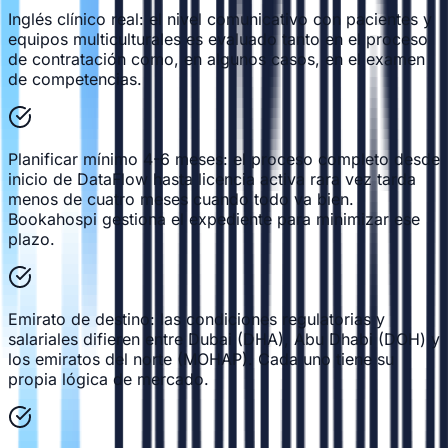
Inglés clínico real: el nivel comunicativo con pacientes y
equipos multiculturales es evaluado tanto en el proceso
de contratación como, en algunos casos, en el examen
de competencias.
Planificar mínimo 4-6 meses: el proceso completo desde
inicio de DataFlow hasta licencia activa rara vez tarda
menos de cuatro meses cuando todo va bien.
Bookahospi gestiona el expediente para minimizar ese
plazo.
Emirato de destino: las condiciones regulatorias y
salariales difieren entre Dubai (DHA), Abu Dhabi (DOH) y
los emiratos del norte (MOHAP). Cada uno tiene su
propia lógica de mercado.