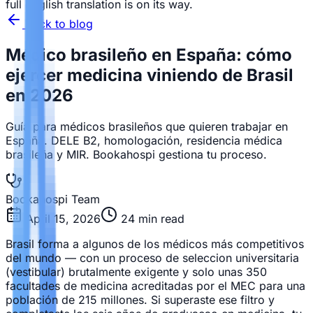
full English translation is on its way.
Back to blog
Médico brasileño en España: cómo
ejercer medicina viniendo de Brasil
en 2026
Guía para médicos brasileños que quieren trabajar en
España. DELE B2, homologación, residencia médica
brasileña y MIR. Bookahospi gestiona tu proceso.
Bookahospi Team
April 15, 2026
24
min read
Brasil forma a algunos de los médicos más competitivos
del mundo — con un proceso de seleccion universitaria
(vestibular) brutalmente exigente y solo unas 350
facultades de medicina acreditadas por el MEC para una
población de 215 millones. Si superaste ese filtro y