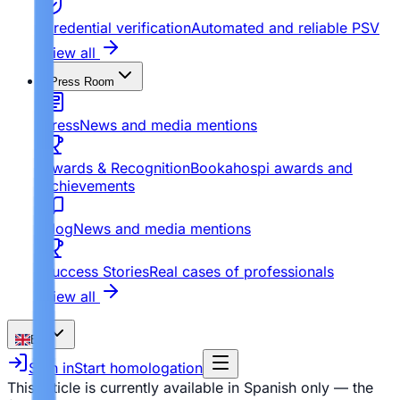
Credential verification
Automated and reliable PSV
View all
Press Room
Press
News and media mentions
Awards & Recognition
Bookahospi awards and
achievements
Blog
News and media mentions
Success Stories
Real cases of professionals
View all
EN
Sign in
Start homologation
This article is currently available in Spanish only — the