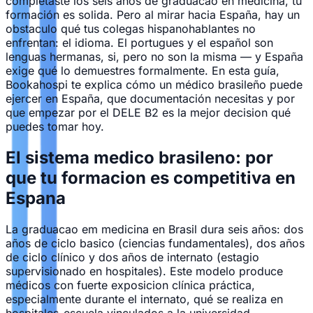
completaste los seis años de graduacao en medicina, tu
formación es solida. Pero al mirar hacia España, hay un
obstaculo qué tus colegas hispanohablantes no
enfrentan: el idioma. El portugues y el español son
lenguas hermanas, si, pero no son la misma — y España
exige qué lo demuestres formalmente. En esta guía,
Bookahospi te explica cómo un médico brasileño puede
ejercer en España, que documentación necesitas y por
que empezar por el DELE B2 es la mejor decision qué
puedes tomar hoy.
El sistema medico brasileno: por
que tu formacion es competitiva en
Espana
La graduacao em medicina en Brasil dura seis años: dos
años de ciclo basico (ciencias fundamentales), dos años
de ciclo clínico y dos años de internato (estagio
supervisionado en hospitales). Este modelo produce
médicos con fuerte exposicion clínica práctica,
especialmente durante el internato, qué se realiza en
hospitales-escuela vinculados a la universidad.