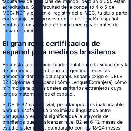
facultades de medicina del mundo, pero solo 350 están
acreditadas. Si tu facultad tiene concepto 4 o 5 del
MEC/INEP y esta en el registro del e-MEC, tu título parte
con ventaja en el proceso de homologación español.
Verifica tu universidad en emec.mec.gov.br antes de
iniciar el trámite.
El gran reto: certificacion de
espanol para medicos brasilenos
Aqui esta la diferencia fundamental entre tu situación y la
de un médico colombiano o argentino: necesitas
demostrar dominio del español. España exige el DELE
B2 (Diploma de Espanol cómo Lengua Extranjera) cómo
mínimo para profesionales sanitarios extranjeros cuya
lengua materna no es el español.
El DELE B2 no es trivial, pero tampoco es inalcanzable
para un lusofono. La proximidad linguistica entre
portugues y español significa qué la mayoria de
brasileños pueden alcanzar nivel B2 en 6-12 meses de
estudio sistematico, comparado con los 18-24 meses