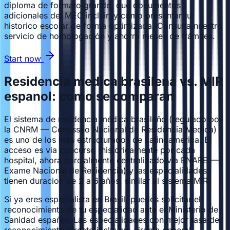
diploma de formato grande, que documentos
adicionales del MEC incluir, y cómo presentar tu
historico escolar de forma optimizada. Consulta nuestro
servicio de homologación y ahorra meses de trámites.
Start now
Residencia medica brasilena vs. MIR
espanol: como se comparan
El sistema de residencia médica brasileño (regulado por
la CNRM — Comissao Nacional de Residencia Medica)
es uno de los más estructurados de Latinoamerica. El
acceso es via concurso (historicamente por cada
hospital, ahora parcialmente centralizado via ENARE —
Exame Nacional de Residencia) y las especialidades
tienen duracion de 2 a 6 años, similar al sistema MIR.
Si ya eres especialista en Brasil, puedes solicitar el
reconocimiento de tu especialidad ante el Ministerio de
Sanidad español. Las especialidades con mejor tasa de
reconocimiento directo incluyen: cirugia general,