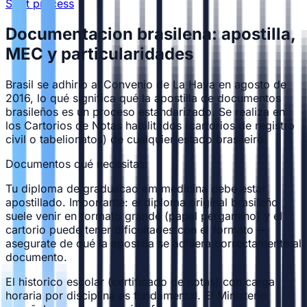
Start process
Documentacion brasilena: apostilla,
MEC y particularidades
Brasil se adhirio al Convenio de La Haya en agosto de
2016, lo qué significa qué la apostilla de documentos
brasileños es un proceso estandarizado. Se realiza en
los Cartorios de Notas habilitados (cartorios de registro
civil o tabelionatos) de cualquier estado brasileiro.
Documentos qué necesitas:
Tu diploma de graduacao em medicina debe estar
apostillado. Importante: el diploma original brasileño
suele venir en formato grande (papel pergamino) y el
cartorio puede tener dificultades con el formato —
asegurate de qué la apostilla se adhiera correctamente al
documento.
El historico escolar (certificado de notas) con carga
horaria por disciplina es fundamental. El Ministerio