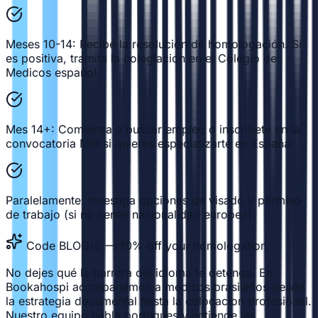
Meses 10-14: Recibe la resolución de homologación. Si
es positiva, tramita la colegiacion en el Colegio de
Medicos español.
Mes 14+: Comienza a buscar empleo o inscribete en la
convocatoria MIR si quieres especializarte en España.
Paralelamente: Investiga opciones de visado y permiso
de trabajo (si no tienes nacionalidad europea).
Code BLOG10 — 10% off your homologation
No dejes qué la barrera del idioma te detenga. En
Bookahospi acompanamos a médicos brasileños desde
la estrategia documental hasta la colocacion profesional.
Nuestro equipo habla portugues y entiende las