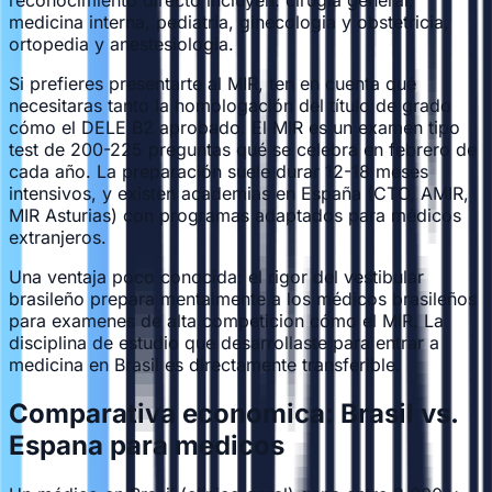
medicina interna, pediatria, ginecologia y obstetricia,
ortopedia y anestesiologia.
Si prefieres presentarte al MIR, ten en cuenta qué
necesitaras tanto la homologación del título de grado
cómo el DELE B2 aprobado. El MIR es un examen tipo
test de 200-225 preguntas qué se celebra en febrero de
cada año. La preparación suele durar 12-18 meses
intensivos, y existen academias en España (CTO, AMIR,
MIR Asturias) con programas adaptados para médicos
extranjeros.
Una ventaja poco conocida: el rigor del vestibular
brasileño prepara mentalmente a los médicos brasileños
para examenes de alta competicion cómo el MIR. La
disciplina de estudio que desarrollaste para entrar a
medicina en Brasil es directamente transferible.
Comparativa economica: Brasil vs.
Espana para medicos