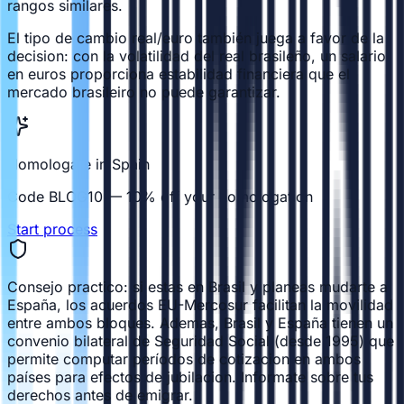
rangos similares.
El tipo de cambio real/euro también juega a favor de la
decision: con la volatilidad del real brasileño, un salario
en euros proporciona estabilidad financiera que el
mercado brasileiro no puede garantizar.
Homologate in Spain
Code BLOG10 — 10% off your homologation
Start process
Consejo practico: si estas en Brasil y planeas mudarte a
España, los acuerdos EU-Mercosur facilitan la movilidad
entre ambos bloques. Ademas, Brasil y España tienen un
convenio bilateral de Seguridad Social (desde 1995) que
permite computar períodos de cotizacion en ambos
países para efectos de jubilacion. Informate sobre tus
derechos antes de emigrar.