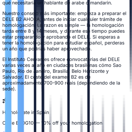
qué necesitaria un hablante de arabe o mandarin.
Nuestro consejo más importante: empieza a preparar el
DELE B2 AHORA, antes de iniciar cualquier trámite de
homologación. La razon es simple — la homologación
tarda entre 8 y 14 meses, y durante ese tiempo puedes
estar preparando y aprobando el DELE. Si esperas a
tener la homologación para estudiar español, perderas
un año que podrias haber aprovechado.
El Instituto Cervantes ofrece convocatorias del DELE
varias veces al año en ciudades brasilenas cómo Sao
Paulo, Rio de Janeiro, Brasilia, Belo Horizonte y
Salvador. El coste del examen B2 es de
aproximadamente 700-900 reais (dependiendo de la
sede).
Homologate in Spain
Code BLOG10 — 10% off your homologation