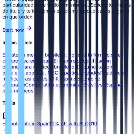
particularidades de tu documentación. Solicita tu analisis
de título y te indicamos exactamente que pasos seguir y
en que orden.
Start now
In this article
El sistema medico brasileno: por que tu formacion es
competitiva en Espana
El gran reto: certificacion de
espanol para medicos brasilenos
Documentacion
brasilena: apostilla, MEC y particularidades
Residencia
medica brasilena vs. MIR espanol: como se
comparan
Comparativa economica: Brasil vs. Espana
para medicos
Tools
Homologate in Spain
10% off with BLOG10