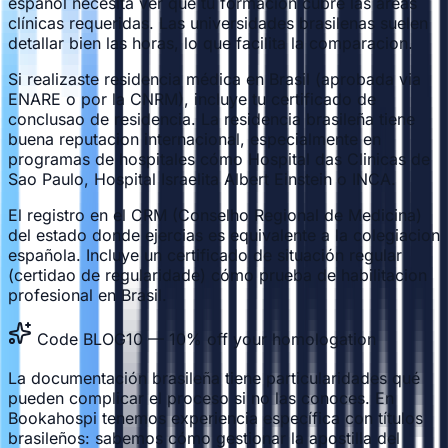
español necesita ver qué tu formación cubre las areas
clínicas requeridas. Las universidades brasilenas suelen
detallar bien las horas, lo que facilita la comparacion.
Si realizaste residencia médica en Brasil (aprobada via
ENARE o por la CNRM), incluye tu certificado de
conclusao de residencia. La residencia brasileña tiene
buena reputacion internacional, especialmente en
programas de hospitales cómo Hospital das Clinicas de
Sao Paulo, Hospital Israelita Albert Einstein o INCA.
El registro en el CRM (Conselho Regional de Medicina)
del estado donde ejercias es equivalente a la colegiacion
española. Incluye un certificado de situación regular
(certidao de regularidade) cómo prueba de habilitacion
profesional en Brasil.
Code BLOG10 — 10% off your homologation
La documentación brasileña tiene particularidades qué
pueden complicar el proceso si no las conoces. En
Bookahospi tenemos experiencia específica con títulos
brasileños: sabemos cómo gestionar la apostilla del