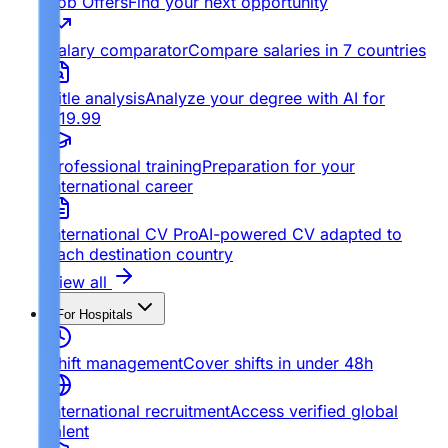
Job Offers
Find your next opportunity
Salary comparator
Compare salaries in 7 countries
Title analysis
Analyze your degree with AI for
€19.99
Professional training
Preparation for your
international career
International CV Pro
AI-powered CV adapted to
each destination country
View all
For Hospitals
Shift management
Cover shifts in under 48h
International recruitment
Access verified global
talent