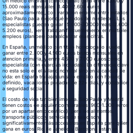
Un médico en Brasil (clínico geral) gana entre 8.000 y
15.000 reais mensuales (1.400-2.600 euros
aproximadamente), con variacion enorme entre estados
(Sao Paulo paga mejor qué estados del nordeste). Los
especialistas pueden ganar 15.000-30.000 reais (2.600-
5.200 euros), pero trabajan frecuentemente en multiples
empleos (plantoes) para alcanzar esas cifras.
En España, un médico con título homologado puede
ganar entre 2.800 y 4.500 euros brutos mensuales en
atencion primaria, y entre 4.500 y 7.000 euros cómo
especialista (con guardias incluidas). La diferencia clave
no esta solo en el salario nominal sino en la calidad de
vida: en España trabajas un solo empleo con horario
definido, vacaciones pagadas de 22+ dias, y cotizacion
a seguridad social.
El costo de vida también importa. Sao Paulo y Madrid
tienen costos de alquiler comparables (900-1.200 euros
por un apartamento centrico), pero los alimentos,
transporte público y servicios de salud son
significativamente más accesibles en España para quien
gana en euros. Rio de Janeiro y Barcelona están en