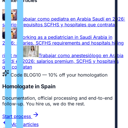
Related articles
Trabajar como pediatra en Arabia Saudí en 2026:
salarios, requisitos SCFHS y hospitales que contratan
Working as a pediatrician in Saudi Arabia in
2026: salaries, SCFHS requirements and hospitals hiring
right now
Trabajar como anestesiólogo en Arabia
Saudí en 2026: salarios premium, SCFHS y hospitales
que contratan
Code BLOG10 — 10% off your homologation
Homologate in Spain
Documentation, official processing and end-to-end
follow-up. You hire us, we do the rest.
Start process
More articles