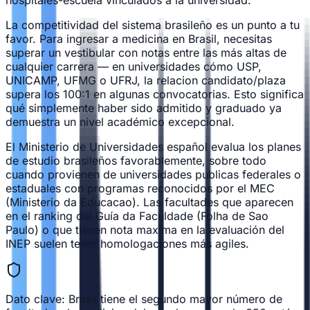
La competitividad del sistema brasileño es un punto a tu
favor. Para ingresar a medicina en Brasil, necesitas
superar un vestibular con notas entre las más altas de
cualquier carrera — en universidades cómo USP,
UNICAMP, UFMG o UFRJ, la relacion candidato/plaza
supera los 100:1 en algunas convocatorias. Esto significa
qué simplemente haber sido admitido y graduado ya
demuestra un nivel académico excepcional.
El Ministerio de Universidades español evalua los planes
de estudio brasileños favorablemente, sobre todo
cuando provienen de universidades publicas federales o
estaduales con programas reconocidos por el MEC
(Ministerio da Educacao). Las facultades que aparecen
en el ranking del Guía da Faculdade (Folha de Sao
Paulo) o que tienen nota maxima en la evaluación del
INEP suelen tener homologaciones más agiles.
Dato clave: Brasil tiene el segundo mayor número de