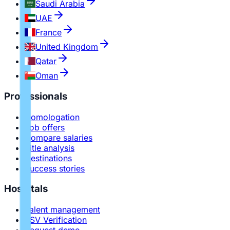
Saudi Arabia
UAE
France
United Kingdom
Qatar
Oman
Professionals
Homologation
Job offers
Compare salaries
Title analysis
Destinations
Success stories
Hospitals
Talent management
PSV Verification