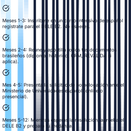
Meses 1-3: Inscribete en un curso intensivo de español y
registrate para el DELE B2. No esperes.
Meses 2-4: Reune y apostilla todos tus documentos
brasileños (diploma, historico, CRM, REVALIDA si
aplica).
Mes 4-5: Presenta la solicitud de homologación ante el
Ministerio de Universidades español (online o
presencial).
Meses 5-12: Mientras esperas la resolución, aprueba el
DELE B2 y prepara tu mudanza.