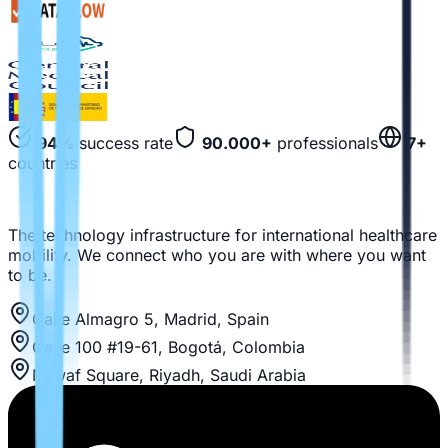
94%
success rate
90.000+
professionals
7+
countries
The technology infrastructure for international healthcare
mobility. We connect who you are with where you want
to be.
Calle Almagro 5, Madrid, Spain
Calle 100 #19-61, Bogotá, Colombia
Nawaf Square, Riyadh, Saudi Arabia