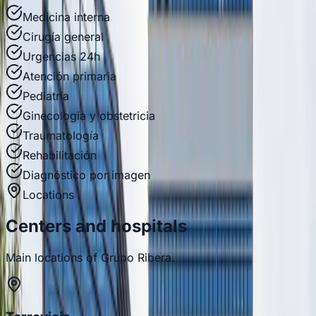
Medicina interna
Cirugía general
Urgencias 24h
Atención primaria
Pediatría
Ginecología y obstetricia
Traumatología
Rehabilitación
Diagnóstico por imagen
Locations
Centers and hospitals
Main locations of Grupo Ribera.