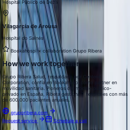
Hospital Público de Deza
Vilagarcía de Arousa
Hospital do Salnés
Bookahospi × collaboration
Grupo Ribera
How we work together
Grupo Ribera Salud, respaldado por Centene
Corporation, confía en Bookahospi como partner en
movilidad sanitaria. Pioneros del modelo público-
privado en España, Ribera gestiona 7 hospitales con más
de 600.000 pacientes anuales.
gruporibera.com
Request service
Schedule a call