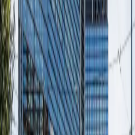
94%
success rate
90.000+
professionals
7+
countries
The technology infrastructure for international healthcare
mobility. We connect who you are with where you want
to be.
Calle Almagro 5, Madrid, Spain
Calle 100 #19-61, Bogotá, Colombia
Nawaf Square, Riyadh, Saudi Arabia