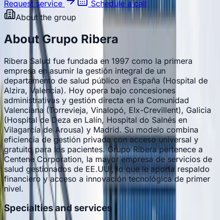
Request service
Schedule a call
About the group
About Grupo Ribera
Ribera Salud fue fundada en 1997 como la primera
empresa en asumir la gestión integral de un
departamento de salud público en España (Hospital de
Alzira, Valencia). Hoy opera bajo concesiones
administrativas y gestión directa en la Comunidad
Valenciana (Torrevieja, Vinalopó, Elx-Crevillent), Galicia
(Hospital de Deza en Lalín, Hospital do Salnés en
Vilagarcía de Arousa) y Madrid. Su modelo combina
eficiencia de gestión privada con acceso universal y
gratuito para los pacientes. Grupo Ribera pertenece a
Centene Corporation, la mayor empresa de servicios de
salud gestionados de EE.UU., lo que le aporta respaldo
financiero y acceso a innovación tecnológica de primer
nivel.
Specialties and services