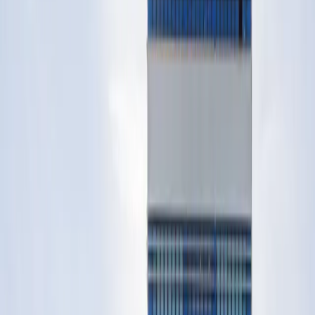
Job Offers
Find your next opportunity
Salary comparator
Compare salaries in 7 countries
Title analysis
Analyze your degree with AI for
€19.99
Professional training
Preparation for your
international career
International CV Pro
AI-powered CV adapted to
each destination country
View all
For Hospitals
Shift management
Cover shifts in under 48h
International recruitment
Access verified global
talent