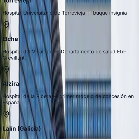
Torrevieja
Hospital Universitario de Torrevieja — buque insignia
Elche
Hospital del Vinalopó — Departamento de salud Elx-
Crevillent
Alzira
Hospital de la Ribera — primer modelo de concesión en
España
Lalín (Galicia)