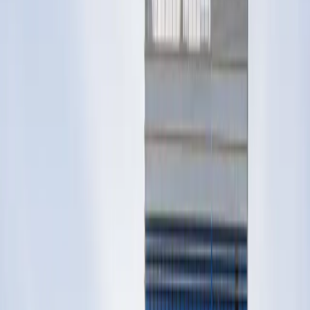
Get it on
Google Play
Homologations
For Professionals