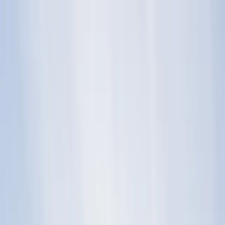
Booka app available
50% off your homologation.
The Booka app is now available. Download it today and
get
50% off your homologation.