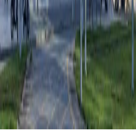
Company
Blog
Press
About us
Newsletter
Updates on homologation, offers and regulations.
No spam. Unsubscribe anytime.
info@bookahospi.com
+34 614 137 385
© 2026 Bookahospi.
All rights reserved
.
Privacy
Terms
Cookies
Let's talk