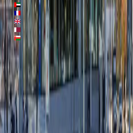
UAE
France
United Kingdom
Qatar
Oman
Professionals
Homologation
Job offers
Compare salaries
Title analysis
Destinations
Success stories
Hospitals
Talent management
PSV Verification
Request demo