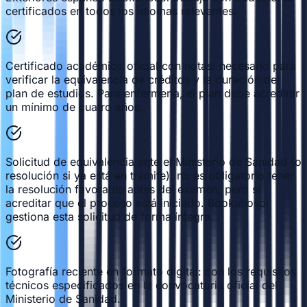
certificados en todos los idiomas relevantes.
Certificado académico oficial con notas: necesario para
verificar la equivalencia de créditos y la duración del
plan de estudios. Para enfermería, el plan debe acreditar
un mínimo de cuatro años.
Solicitud de equivalencia ante el Ministerio de Sanidad (o
resolución si ya está en trámite): no es obligatorio tener
la resolución favorable antes del examen, pero sí
acreditar que el proceso está iniciado. Bookahospi
gestiona esta solicitud de forma íntegra.
Fotografía reciente en formato digital: con los requisitos
técnicos especificados en la convocatoria oficial del
Ministerio de Sanidad.