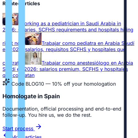
Related articles
Working as a pediatrician in Saudi Arabia in
2026: salaries, SCFHS requirements and hospitals hiring
right now
Trabajar como pediatra en Arabia Saudí
en 2026: salarios, requisitos SCFHS y hospitales que
contratan
Trabajar como anestesiólogo en Arabia
Saudí en 2026: salarios premium, SCFHS y hospitales
que contratan
Code BLOG10 — 10% off your homologation
Homologate in Spain
Documentation, official processing and end-to-end
follow-up. You hire us, we do the rest.
Start process
More articles