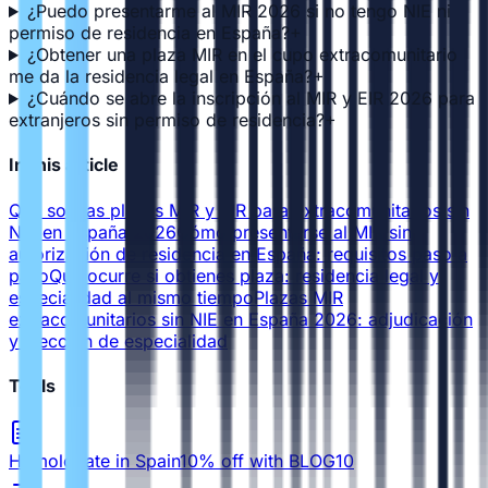
¿Puedo presentarme al MIR 2026 si no tengo NIE ni
permiso de residencia en España?
+
¿Obtener una plaza MIR en el cupo extracomunitario
me da la residencia legal en España?
+
¿Cuándo se abre la inscripción al MIR y EIR 2026 para
extranjeros sin permiso de residencia?
+
In this article
Qué son las plazas MIR y EIR para extracomunitarios sin
NIE en España 2026
Cómo presentarse al MIR sin
autorización de residencia en España: requisitos paso a
paso
Qué ocurre si obtienes plaza: residencia legal y
especialidad al mismo tiempo
Plazas MIR
extracomunitarios sin NIE en España 2026: adjudicación
y elección de especialidad
Tools
Homologate in Spain
10% off with BLOG10