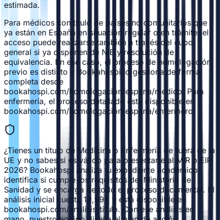
estimada.
Para médicos con título de países no comunitarios que
ya están en España en situación regular o en trámite, el
acceso puede realizarse también a través del cupo
general si ya disponen de NIE y resolución de
equivalencia. En ese caso, el proceso de homologación
previo es distinto y Bookahospi lo gestiona de forma
completa desde
bookahospi.com/homologacion/espana/medico. Para
enfermería, el proceso detallado está disponible en
bookahospi.com/homologacion/espana/enfermero.
¿Tienes un título de Medicina o Enfermería de fuera de la
UE y no sabes si es válido para presentarte al MIR o EIR
2026? Bookahospi analiza tu expediente académico,
identifica si cumple los requisitos del Ministerio de
Sanidad y se encarga de todo el proceso documental. El
análisis inicial cuesta 19,99€ y está disponible en
bookahospi.com/analisis-titulo. Con ese análisis en
mano, nuestro equipo diseña el plan de acción