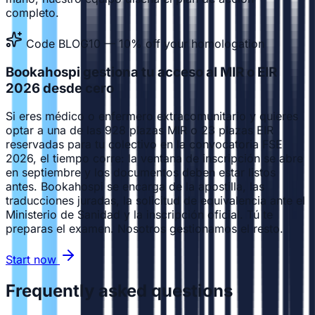
completo.
Code BLOG10 — 10% off your homologation
Bookahospi gestiona tu acceso al MIR o EIR
2026 desde cero
Si eres médico o enfermero extracomunitario y quieres
optar a una de las 928 plazas MIR o 23 plazas EIR
reservadas para tu colectivo en la convocatoria FSE
2026, el tiempo corre: la ventana de inscripción se abre
en septiembre y los documentos deben estar listos
antes. Bookahospi se encarga de la apostilla, las
traducciones juradas, la solicitud de equivalencia ante el
Ministerio de Sanidad y la inscripción oficial. Tú te
preparas el examen. Nosotros gestionamos el resto.
Start now
Frequently asked questions