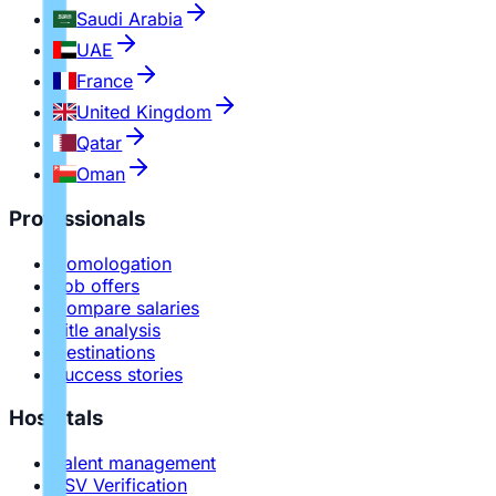
Saudi Arabia
UAE
France
United Kingdom
Qatar
Oman
Professionals
Homologation
Job offers
Compare salaries
Title analysis
Destinations
Success stories
Hospitals
Talent management
PSV Verification