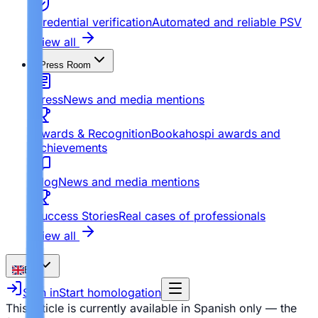
Credential verification
Automated and reliable PSV
View all
Press Room
Press
News and media mentions
Awards & Recognition
Bookahospi awards and
achievements
Blog
News and media mentions
Success Stories
Real cases of professionals
View all
EN
Sign in
Start homologation
This article is currently available in Spanish only — the