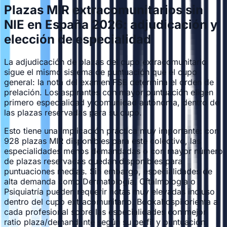
Plazas MIR extracomunitarios sin
NIE en España 2026: adjudicación y
elección de especialidad
La adjudicación de plazas del cupo extracomunitario
sigue el mismo sistema de puntuación que el cupo
general: la nota del examen FSE determina el orden de
prelación. Los aspirantes con mayor puntuación eligen
primero especialidad y comunidad autónoma, dentro de
las plazas reservadas para su cupo.
Esto tiene una implicación práctica muy importante: con
928 plazas MIR disponibles para este colectivo, las
especialidades menos demandadas o con mayor número
de plazas reservadas quedan disponibles para
puntuaciones medias. Sin embargo, especialidades de
alta demanda como Dermatología, Oftalmología o
Psiquiatría pueden requerir notas muy elevadas incluso
dentro del cupo extracomunitario. Bookahospi orienta a
cada profesional sobre las especialidades con mejor
ratio plaza/demandante según su perfil y puntuación