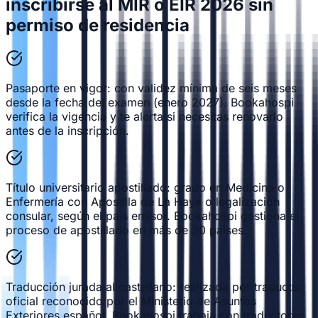
inscribirse al MIR o EIR 2026 sin
permiso de residencia
Pasaporte en vigor: con validez mínima de seis meses
desde la fecha del examen (enero 2027). Bookahospi
verifica la vigencia y te alerta si necesitas renovarlo
antes de la inscripción.
Título universitario apostillado: grado en Medicina o
Enfermería con Apostilla de La Haya o legalización
consular, según el país emisor. Bookahospi gestiona el
proceso de apostillado en más de 20 países.
Traducción jurada al castellano: realizada por traductor
oficial reconocido por el Ministerio de Asuntos
Exteriores español. Bookahospi trabaja con traductores