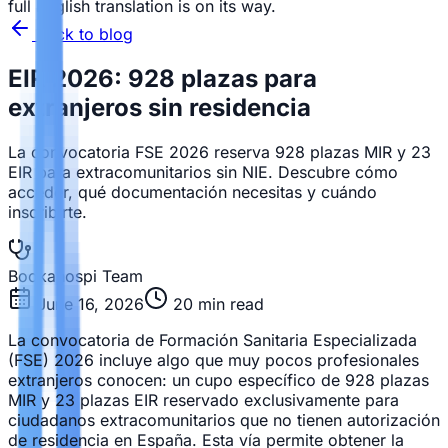
full English translation is on its way.
Back to blog
EIR 2026: 928 plazas para
extranjeros sin residencia
La convocatoria FSE 2026 reserva 928 plazas MIR y 23
EIR para extracomunitarios sin NIE. Descubre cómo
acceder, qué documentación necesitas y cuándo
inscribirte.
Bookahospi Team
June 16, 2026
20
min read
La convocatoria de Formación Sanitaria Especializada
(FSE) 2026 incluye algo que muy pocos profesionales
extranjeros conocen: un cupo específico de 928 plazas
MIR y 23 plazas EIR reservado exclusivamente para
ciudadanos extracomunitarios que no tienen autorización
de residencia en España. Esta vía permite obtener la