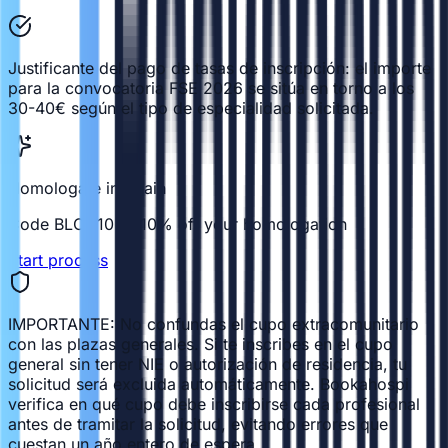
Justificante del pago de tasas de inscripción: el importe
para la convocatoria FSE 2026 se sitúa en torno a los
30-40€ según el tipo de especialidad solicitada.
Homologate in Spain
Code BLOG10 — 10% off your homologation
Start process
IMPORTANTE: No confundas el cupo extracomunitario
con las plazas generales. Si te inscribes en el cupo
general sin tener NIE o autorización de residencia, tu
solicitud será excluida automáticamente. Bookahospi
verifica en qué cupo debe inscribirse cada profesional
antes de tramitar la solicitud, evitando errores que
cuestan un año entero de espera.