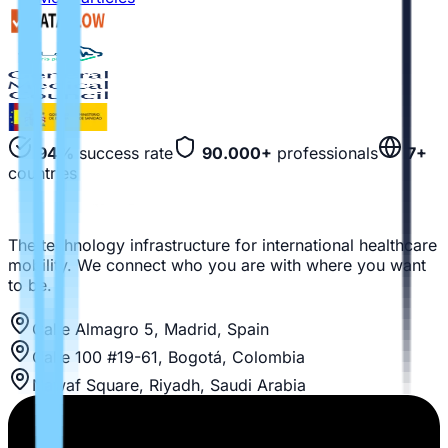
94%
success rate
90.000+
professionals
7+
countries
The technology infrastructure for international healthcare
mobility. We connect who you are with where you want
to be.
Calle Almagro 5, Madrid, Spain
Calle 100 #19-61, Bogotá, Colombia
Nawaf Square, Riyadh, Saudi Arabia