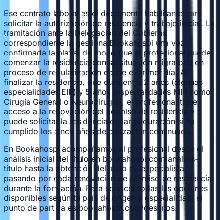
Ese contrato laboral es el documento habilitante para
solicitar la autorización de residencia y trabajo inicial. La
tramitación ante la Delegación del Gobierno
correspondiente la gestiona Bookahospi una vez
confirmada la plaza, de modo que el profesional puede
comenzar la residencia con su situación migratoria en
proceso de regularización desde el primer día. Al
finalizar la residencia, que dura entre 2 años (algunas
especialidades EIR) y 5 años (especialidades MIR como
Cirugía General o Neurocirugía), el profesional tiene
acceso a la renovación del permiso de residencia y
puede solicitar la residencia de larga duración si ha
cumplido los cinco años de cotización continuada.
En Bookahospi acompañamos al profesional desde el
análisis inicial del título en bookahospi.com/analisis-
titulo hasta la obtención del título de especialista,
pasando por cada renovación de permiso de residencia
durante la formación. Para conocer todas las opciones
disponibles según tu país de origen y especialidad, el
punto de partida es bookahospi.com/destinos.