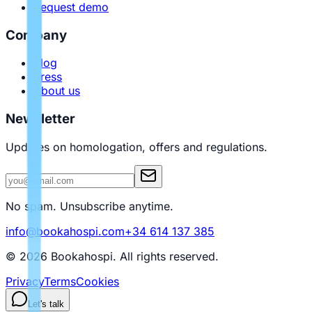
Request demo
Company
Blog
Press
About us
Newsletter
Updates on homologation, offers and regulations.
No spam. Unsubscribe anytime.
info@bookahospi.com
+34 614 137 385
© 2026 Bookahospi.
All rights reserved
.
Privacy
Terms
Cookies
Let's talk