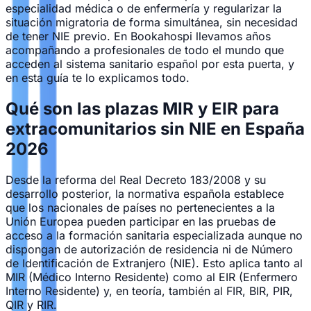
especialidad médica o de enfermería y regularizar la
situación migratoria de forma simultánea, sin necesidad
de tener NIE previo. En Bookahospi llevamos años
acompañando a profesionales de todo el mundo que
acceden al sistema sanitario español por esta puerta, y
en esta guía te lo explicamos todo.
Qué son las plazas MIR y EIR para
extracomunitarios sin NIE en España
2026
Desde la reforma del Real Decreto 183/2008 y su
desarrollo posterior, la normativa española establece
que los nacionales de países no pertenecientes a la
Unión Europea pueden participar en las pruebas de
acceso a la formación sanitaria especializada aunque no
dispongan de autorización de residencia ni de Número
de Identificación de Extranjero (NIE). Esto aplica tanto al
MIR (Médico Interno Residente) como al EIR (Enfermero
Interno Residente) y, en teoría, también al FIR, BIR, PIR,
QIR y RIR.