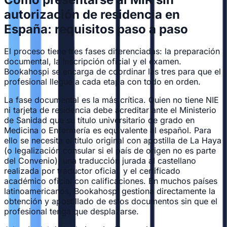
autorización de residencia en
España: requisitos paso a paso
El proceso tiene tres fases diferenciadas: la preparación
documental, la inscripción oficial y el examen.
Bookahospi se encarga de coordinar las tres para que el
profesional llegue a cada etapa con todo en orden.
La fase documental es la más crítica. Quien no tiene NIE
ni tarjeta de residencia debe acreditar ante el Ministerio
de Sanidad que su título universitario de grado en
Medicina o Enfermería es equivalente al español. Para
ello se necesita el título original con apostilla de La Haya
(o legalización consular si el país de origen no es parte
del Convenio), una traducción jurada al castellano
realizada por traductor oficial, y el certificado
académico oficial con calificaciones. En muchos países
latinoamericanos, Bookahospi gestiona directamente la
obtención y apostillado de estos documentos sin que el
profesional tenga que desplazarse.