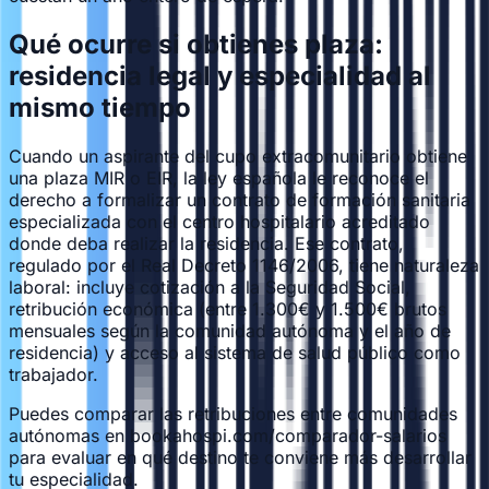
Qué ocurre si obtienes plaza:
residencia legal y especialidad al
mismo tiempo
Cuando un aspirante del cupo extracomunitario obtiene
una plaza MIR o EIR, la ley española le reconoce el
derecho a formalizar un contrato de formación sanitaria
especializada con el centro hospitalario acreditado
donde deba realizar la residencia. Ese contrato,
regulado por el Real Decreto 1146/2006, tiene naturaleza
laboral: incluye cotización a la Seguridad Social,
retribución económica (entre 1.300€ y 1.500€ brutos
mensuales según la comunidad autónoma y el año de
residencia) y acceso al sistema de salud público como
trabajador.
Puedes comparar las retribuciones entre comunidades
autónomas en bookahospi.com/comparador-salarios
para evaluar en qué destino te conviene más desarrollar
tu especialidad.