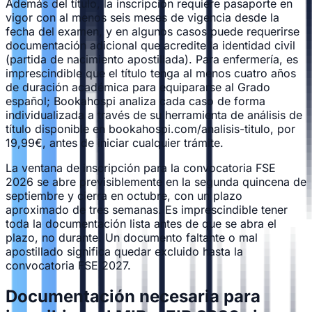
Además del título, la inscripción requiere pasaporte en
vigor con al menos seis meses de vigencia desde la
fecha del examen, y en algunos casos puede requerirse
documentación adicional que acredite la identidad civil
(partida de nacimiento apostillada). Para enfermería, es
imprescindible que el título tenga al menos cuatro años
de duración académica para equipararse al Grado
español; Bookahospi analiza cada caso de forma
individualizada a través de su herramienta de análisis de
título disponible en bookahospi.com/analisis-titulo, por
19,99€, antes de iniciar cualquier trámite.
La ventana de inscripción para la convocatoria FSE
2026 se abre previsiblemente en la segunda quincena de
septiembre y cierra en octubre, con un plazo
aproximado de tres semanas. Es imprescindible tener
toda la documentación lista antes de que se abra el
plazo, no durante. Un documento faltante o mal
apostillado significa quedar excluido hasta la
convocatoria FSE 2027.
Documentación necesaria para