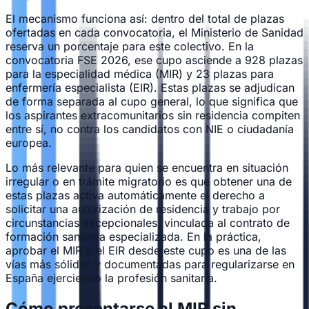
El mecanismo funciona así: dentro del total de plazas
ofertadas en cada convocatoria, el Ministerio de Sanidad
reserva un porcentaje para este colectivo. En la
convocatoria FSE 2026, ese cupo asciende a 928 plazas
para la especialidad médica (MIR) y 23 plazas para
enfermería especialista (EIR). Estas plazas se adjudican
de forma separada al cupo general, lo que significa que
los aspirantes extracomunitarios sin residencia compiten
entre sí, no contra los candidatos con NIE o ciudadanía
europea.
Lo más relevante para quien se encuentra en situación
irregular o en trámite migratorio es que obtener una de
estas plazas activa automáticamente el derecho a
solicitar una autorización de residencia y trabajo por
circunstancias excepcionales, vinculada al contrato de
formación sanitaria especializada. En la práctica,
aprobar el MIR o el EIR desde este cupo es una de las
vías más sólidas y documentadas para regularizarse en
España ejerciendo la profesión sanitaria.
Cómo presentarse al MIR sin