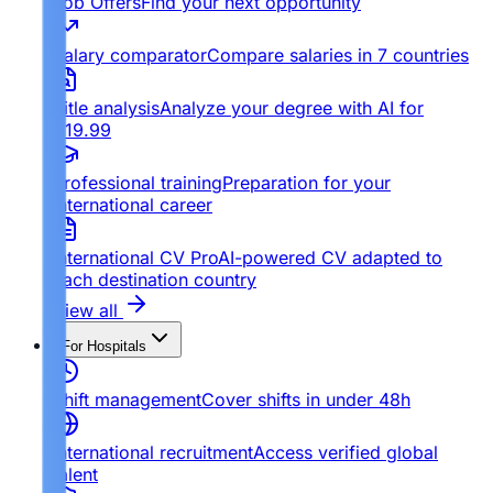
Job Offers
Find your next opportunity
Salary comparator
Compare salaries in 7 countries
Title analysis
Analyze your degree with AI for
€19.99
Professional training
Preparation for your
international career
International CV Pro
AI-powered CV adapted to
each destination country
View all
For Hospitals
Shift management
Cover shifts in under 48h
International recruitment
Access verified global
talent