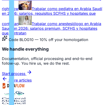
right now
Trabajar como pediatra en Arabia Saudí
en 2026: salarios, requisitos SCFHS y hospitales que
contratan
Trabajar como anestesiólogo en Arabia
Saudí en 2026: salarios premium, SCFHS y hospitales
que contratan
Code BLOG10 — 10% off your homologation
We handle everything
Documentation, official processing and end-to-end
follow-up. You hire us, we do the rest.
Start process
More articles