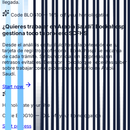
llegada.
Code BLOG10 — 10% off your homologation
¿Quieres trabajar en Arabia Saudí? Bookahospi
gestiona todo tu proceso SCFHS
Desde el análisis de tu título hasta la obtención de tu
tarjeta de registro profesional, Bookahospi se encarga
de cada trámite. Sin burocracia, sin sorpresas, sin
retrasos evitables. Descubre todo lo que necesitas saber
sobre trabajar como profesional sanitario en Arabia
Saudí.
Start now
Homologate your title
Code BLOG10 — 10% off your homologation
Start process