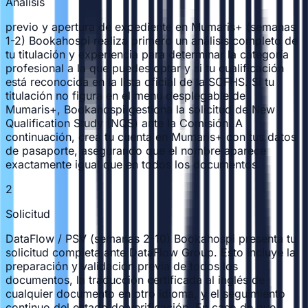
Análisis
previo y apertura de expediente en Mumaris+ (semanas
1-2) Bookahospi realiza primero un análisis completo de
tu titulación y experiencia para determinar la categoría
profesional a la que puedes optar y si tu cualificación
está reconocida en la lista oficial de la SCFHS. Si tu
titulación no figura en el menú desplegable de
Mumaris+, Bookahospi gestiona la solicitud de New
Qualification Study (NQS) ante la Comisión. A
continuación, crea tu cuenta en Mumaris+ con tus datos
de pasaporte, asegurando que el nombre aparece
exactamente igual que en todos los documentos.
2
Solicitud
DataFlow / PSV (semanas 2-10) Bookahospi presenta tu
solicitud completa ante DataFlow Group. Esto incluye la
preparación y validación previa de todos los
documentos, la traducción certificada al inglés de
cualquier documento en otro idioma, y el seguimiento
continuo del estado de verificación. En caso de que