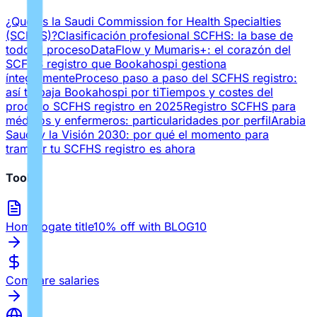
¿Qué es la Saudi Commission for Health Specialties
(SCFHS)?
Clasificación profesional SCFHS: la base de
todo el proceso
DataFlow y Mumaris+: el corazón del
SCFHS registro que Bookahospi gestiona
íntegramente
Proceso paso a paso del SCFHS registro:
así trabaja Bookahospi por ti
Tiempos y costes del
proceso SCFHS registro en 2025
Registro SCFHS para
médicos y enfermeros: particularidades por perfil
Arabia
Saudí y la Visión 2030: por qué el momento para
tramitar tu SCFHS registro es ahora
Tools
Homologate title
10% off with BLOG10
Compare salaries