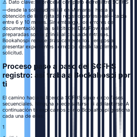
⚠️ Dato clave: el proceso completo de registro SCFHS
—desde la solicitud inicial en Mumaris+ hasta la
obtención de la tarjeta de registro profesional— tarda
entre 6 y 10 meses. Sin embargo, los errores de
documentación y las solicitudes DataFlow mal
preparadas son la principal causa de retrasos.
Bookahospi reduce drásticamente los tiempos al
presentar expedientes correctos desde la primera
solicitud.
Proceso paso a paso del SCFHS
registro: así trabaja Bookahospi por
ti
El camino hacia tu licencia SCFHS sigue cinco fases
secuenciales. Ninguna puede saltarse ni adelantarse. A
continuación te explicamos cómo Bookahospi gestiona
cada una de ellas:
1