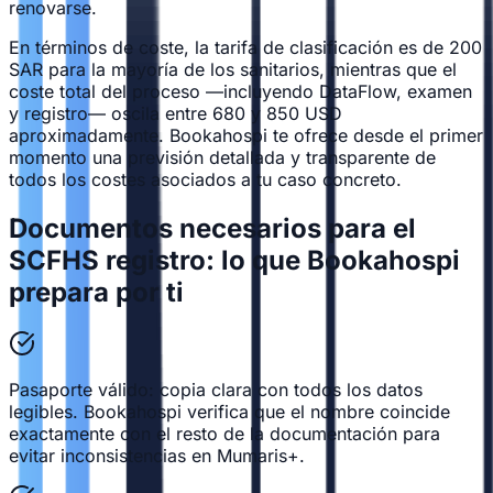
renovarse.
En términos de coste, la tarifa de clasificación es de 200
SAR para la mayoría de los sanitarios, mientras que el
coste total del proceso —incluyendo DataFlow, examen
y registro— oscila entre 680 y 850 USD
aproximadamente. Bookahospi te ofrece desde el primer
momento una previsión detallada y transparente de
todos los costes asociados a tu caso concreto.
Documentos necesarios para el
SCFHS registro: lo que Bookahospi
prepara por ti
Pasaporte válido: copia clara con todos los datos
legibles. Bookahospi verifica que el nombre coincide
exactamente con el resto de la documentación para
evitar inconsistencias en Mumaris+.