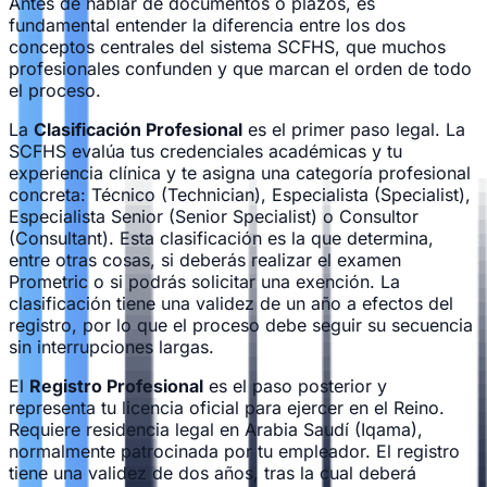
Antes de hablar de documentos o plazos, es
fundamental entender la diferencia entre los dos
conceptos centrales del sistema SCFHS, que muchos
profesionales confunden y que marcan el orden de todo
el proceso.
La
Clasificación Profesional
es el primer paso legal. La
SCFHS evalúa tus credenciales académicas y tu
experiencia clínica y te asigna una categoría profesional
concreta: Técnico (Technician), Especialista (Specialist),
Especialista Senior (Senior Specialist) o Consultor
(Consultant). Esta clasificación es la que determina,
entre otras cosas, si deberás realizar el examen
Prometric o si podrás solicitar una exención. La
clasificación tiene una validez de un año a efectos del
registro, por lo que el proceso debe seguir su secuencia
sin interrupciones largas.
El
Registro Profesional
es el paso posterior y
representa tu licencia oficial para ejercer en el Reino.
Requiere residencia legal en Arabia Saudí (Iqama),
normalmente patrocinada por tu empleador. El registro
tiene una validez de dos años, tras la cual deberá