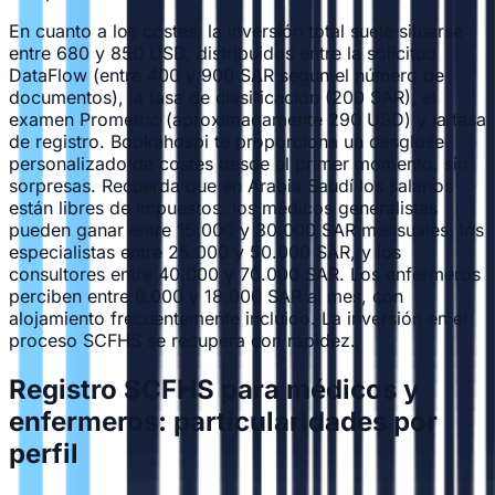
En cuanto a los costes, la inversión total suele situarse
entre 680 y 850 USD, distribuidos entre la solicitud
DataFlow (entre 400 y 900 SAR según el número de
documentos), la tasa de clasificación (200 SAR), el
examen Prometric (aproximadamente 290 USD) y la tasa
de registro. Bookahospi te proporciona un desglose
personalizado de costes desde el primer momento, sin
sorpresas. Recuerda que en Arabia Saudí los salarios
están libres de impuestos: los médicos generalistas
pueden ganar entre 15.000 y 30.000 SAR mensuales, los
especialistas entre 25.000 y 50.000 SAR, y los
consultores entre 40.000 y 70.000 SAR. Los enfermeros
perciben entre 6.000 y 18.000 SAR al mes, con
alojamiento frecuentemente incluido. La inversión en el
proceso SCFHS se recupera con rapidez.
Registro SCFHS para médicos y
enfermeros: particularidades por
perfil