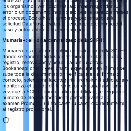
entre 30 y 60 días hábiles, aunque puede prolongarse si
los organismos verificadores tardan en responder. Un
error o un documento incompleto puede paralizar meses
el proceso. Bookahospi prepara y presenta toda la
solicitud DataFlow, realiza el seguimiento continuo del
caso y actúa ante cualquier incidencia.
Mumaris+: el portal centralizado de la SCFHS
Mumaris+ es el sistema online centralizado de la SCFHS
donde se tramitan todos los servicios de clasificación,
registro, renovación y actualización de datos.
Bookahospi crea y gestiona tu expediente en Mumaris+,
sube toda la documentación verificada en el formato
correcto, selecciona la categoría profesional adecuada y
monitoriza el estado de la solicitud en cada fase. Una
vez que la SCFHS confirma tu elegibilidad, te asigna un
número de elegibilidad que te permite avanzar al
examen Prometric (si aplica en tu caso) o directamente
al registro profesional.