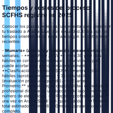
Tiempos y costes del proceso
SCFHS registro en 2025
Conocer los plazos reales es fundamental para planificar
tu traslado a Arabia Saudí con seguridad. Estos son los
tiempos orientativos de cada fase según los datos más
recientes:
-
Mumaris+ (apertura y validación de expediente):
1-2
semanas. - **DataFlow / PSV:** entre 30 y 60 días
hábiles en condiciones normales. El servicio exprés
puede acortar este plazo considerablemente. -
**Clasificación profesional SCFHS:** entre 7 días
hábiles (aprobación directa) y 35 días hábiles
(evaluación práctica requerida). - **Examen
Prometric:** variable según disponibilidad de fechas. El
profesional dispone de un plazo desde la obtención del
número de elegibilidad. - **Registro profesional final:**
una vez en Arabia Saudí con Iqama válida. - **Timeline
total estimado:** entre 6 y 10 meses para el proceso
completo.