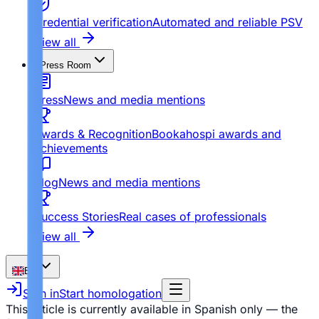
Credential verification
Automated and reliable PSV
View all
Press Room
Press
News and media mentions
Awards & Recognition
Bookahospi awards and
achievements
Blog
News and media mentions
Success Stories
Real cases of professionals
View all
EN
Sign in
Start homologation
This article is currently available in Spanish only — the