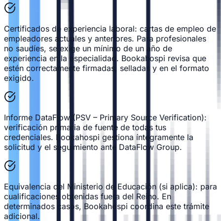
Certificados de experiencia laboral: cartas de empleo de
empleadores actuales y anteriores. Para profesionales
no saudíes, se exige un mínimo de un año de
experiencia en la especialidad. Bookahospi revisa que
estén correctamente firmadas, selladas y en el formato
exigido.
Informe DataFlow (PSV – Primary Source Verification):
verificación primaria de fuente de todas tus
credenciales. Bookahospi gestiona íntegramente la
solicitud y el seguimiento ante DataFlow Group.
Equivalencia del Ministerio de Educación (si aplica): para
cualificaciones obtenidas fuera del Reino. En
determinados casos, Bookahospi coordina este trámite
adicional.