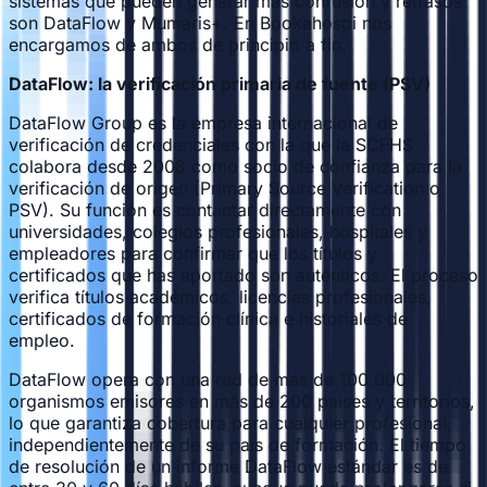
sistemas que pueden generar más confusión y retrasos
son DataFlow y Mumaris+. En Bookahospi nos
encargamos de ambos de principio a fin.
DataFlow: la verificación primaria de fuente (PSV)
DataFlow Group es la empresa internacional de
verificación de credenciales con la que la SCFHS
colabora desde 2008 como socio de confianza para la
verificación de origen (Primary Source Verification o
PSV). Su función es contactar directamente con
universidades, colegios profesionales, hospitales y
empleadores para confirmar que los títulos y
certificados que has aportado son auténticos. El proceso
verifica títulos académicos, licencias profesionales,
certificados de formación clínica e historiales de
empleo.
DataFlow opera con una red de más de 100.000
organismos emisores en más de 200 países y territorios,
lo que garantiza cobertura para cualquier profesional,
independientemente de su país de formación. El tiempo
de resolución de un informe DataFlow estándar es de