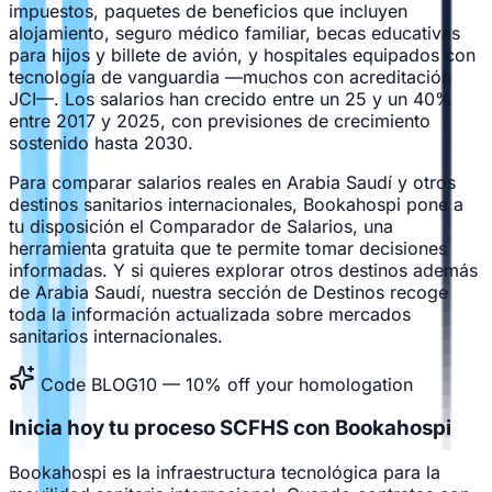
impuestos, paquetes de beneficios que incluyen
alojamiento, seguro médico familiar, becas educativas
para hijos y billete de avión, y hospitales equipados con
tecnología de vanguardia —muchos con acreditación
JCI—. Los salarios han crecido entre un 25 y un 40%
entre 2017 y 2025, con previsiones de crecimiento
sostenido hasta 2030.
Para comparar salarios reales en Arabia Saudí y otros
destinos sanitarios internacionales, Bookahospi pone a
tu disposición el
Comparador de Salarios
, una
herramienta gratuita que te permite tomar decisiones
informadas. Y si quieres explorar otros destinos además
de Arabia Saudí, nuestra sección de
Destinos
recoge
toda la información actualizada sobre mercados
sanitarios internacionales.
Code BLOG10 — 10% off your homologation
Inicia hoy tu proceso SCFHS con Bookahospi
Bookahospi es la infraestructura tecnológica para la