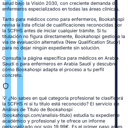
salud bajo la Visión 2030, con creciente demanda de
enfermeros especializados en todas las áreas clínicas.
Tanto para médicos como para enfermeros, Bookahospi
revisa la lista oficial de cualificaciones reconocidas por
la SCFHS antes de iniciar cualquier trámite. Si tu
titulación no figura directamente, Bookahospi gestiona la
vía de evaluación alternativa (New Qualification Study)
para no dejar ningún expediente sin solución.
Consulta la página específica para
médicos en Arabia
Saudí
o para
enfermeros en Arabia Saudí
y descubre
cómo Bookahospi adapta el proceso a tu perfil
concreto.
💡 ¿No sabes en qué categoría profesional te clasificará
la SCFHS ni si tu título está reconocido? El servicio de
Análisis de Título de Bookahospi
(bookahospi.com/analisis-titulo) estudia tu expediente
académico y profesional y te ofrece un informe
personalizado por solo 19,99€. Es el primer paso antes