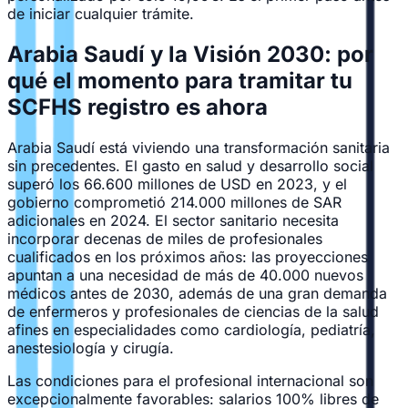
de iniciar cualquier trámite.
Arabia Saudí y la Visión 2030: por
qué el momento para tramitar tu
SCFHS registro es ahora
Arabia Saudí está viviendo una transformación sanitaria
sin precedentes. El gasto en salud y desarrollo social
superó los 66.600 millones de USD en 2023, y el
gobierno comprometió 214.000 millones de SAR
adicionales en 2024. El sector sanitario necesita
incorporar decenas de miles de profesionales
cualificados en los próximos años: las proyecciones
apuntan a una necesidad de más de 40.000 nuevos
médicos antes de 2030, además de una gran demanda
de enfermeros y profesionales de ciencias de la salud
afines en especialidades como cardiología, pediatría,
anestesiología y cirugía.
Las condiciones para el profesional internacional son
excepcionalmente favorables: salarios 100% libres de