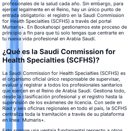
profesionales de la salud cada año. Sin embargo, para
ejercer legalmente en el Reino, hay un único punto de
entrada obligatorio: el registro en la Saudi Commission
for Health Specialties (SCFHS) a través del portal
Mumaris+. En Bookahospi gestionamos este proceso de
principio a fin para que tú solo tengas que centrarte en
tu nueva vida profesional en Arabia Saudí.
¿Qué es la Saudi Commission for
Health Specialties (SCFHS)?
La Saudi Commission for Health Specialties (SCFHS) es
el organismo oficial único responsable de supervisar,
evaluar y registrar a todos los profesionales sanitarios
que ejercen en el Reino de Arabia Saudí. Gestiona todo,
desde la clasificación profesional y el registro hasta la
supervisión de los exámenes de licencia. Con sede en
Riad y seis oficinas regionales en todo el país, la SCFHS
centraliza toda la tramitación a través de su plataforma
en línea: Mumaris+.
Esto supone una ventaja fundamental respecto a otros