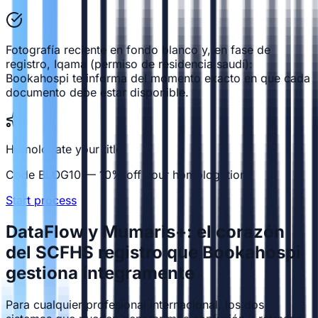
Fotografía reciente en fondo blanco y, en fase de
registro, Iqama (permiso de residencia saudí):
Bookahospi te informa del momento exacto en que cada
documento debe estar disponible.
Homologate your title
Code BLOG10 — 10% off your homologation
Start process
DataFlow y Mumaris+: el corazón
del SCFHS registro que Bookahospi
gestiona íntegramente
Para cualquier profesional internacional, los dos