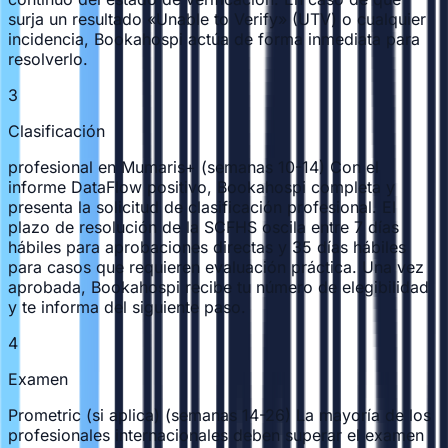
surja un resultado «Unable to Verify» (UTV) o cualquier
incidencia, Bookahospi actúa de forma inmediata para
resolverlo.
3
Clasificación
profesional en Mumaris+ (semanas 10-14) Con el
informe DataFlow positivo, Bookahospi completa y
presenta la solicitud de clasificación profesional. El
plazo de resolución de la SCFHS oscila entre 7 días
hábiles para aprobaciones directas y 35 días hábiles
para casos que requieren evaluación práctica. Una vez
aprobada, Bookahospi recibe tu número de elegibilidad
y te informa del siguiente paso.
4
Examen
Prometric (si aplica) (semanas 14-26) La mayoría de los
profesionales internacionales deben superar el examen