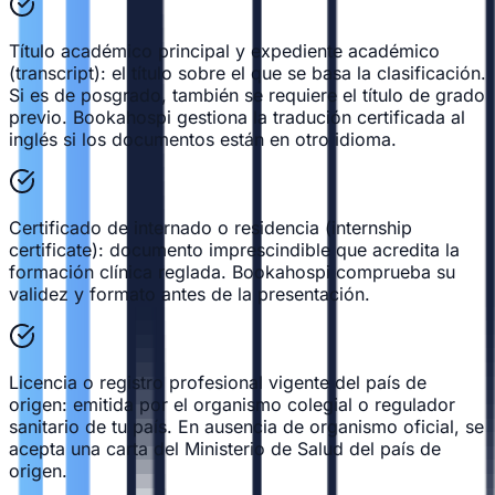
Título académico principal y expediente académico
(transcript): el título sobre el que se basa la clasificación.
Si es de posgrado, también se requiere el título de grado
previo. Bookahospi gestiona la tradución certificada al
inglés si los documentos están en otro idioma.
Certificado de internado o residencia (internship
certificate): documento imprescindible que acredita la
formación clínica reglada. Bookahospi comprueba su
validez y formato antes de la presentación.
Licencia o registro profesional vigente del país de
origen: emitida por el organismo colegial o regulador
sanitario de tu país. En ausencia de organismo oficial, se
acepta una carta del Ministerio de Salud del país de
origen.