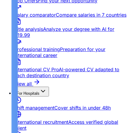
Job Offers
Find your next opportunity
Salary comparator
Compare salaries in 7 countries
Title analysis
Analyze your degree with AI for
€19.99
Professional training
Preparation for your
international career
International CV Pro
AI-powered CV adapted to
each destination country
View all
For Hospitals
Shift management
Cover shifts in under 48h
International recruitment
Access verified global
talent