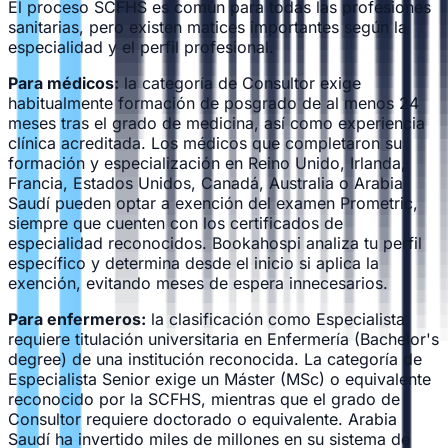
El proceso SCFHS es común para todas las profesiones
sanitarias, pero existen matices importantes según la
especialidad y el perfil profesional.
Para médicos:
la categoría de Consultor exige
habitualmente formación de posgrado de al menos 24
meses tras el grado de medicina, así como experiencia
clínica acreditada. Los médicos que completaron su
formación y especialización en Reino Unido, Irlanda,
Francia, Estados Unidos, Canadá, Australia o Arabia
Saudí pueden optar a exención del examen Prometric,
siempre que cuenten con los certificados de
especialidad reconocidos. Bookahospi analiza tu perfil
específico y determina desde el inicio si aplica la
exención, evitando meses de espera innecesarios.
Para enfermeros:
la clasificación como Especialista
requiere titulación universitaria en Enfermería (Bachelor's
degree) de una institución reconocida. La categoría de
Especialista Senior exige un Máster (MSc) o equivalente
reconocido por la SCFHS, mientras que el grado de
Consultor requiere doctorado o equivalente. Arabia
Saudí ha invertido miles de millones en su sistema de