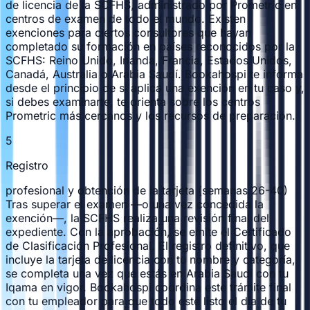
de licencia de la SCFHS, administrado por Prometric en
centros de examen de todo el mundo. Existen
exenciones para ciertos consultores que hayan
completado su formación en países reconocidos por la
SCFHS: Reino Unido, Irlanda, Francia, Estados Unidos,
Canadá, Australia o Arabia Saudí. Bookahospi te informa
desde el principio de si aplica una exención en tu caso y,
si debes examinarte, te orienta sobre los centros
Prometric más cercanos y los recursos de preparación.
5
Registro
profesional y obtención de la tarjeta (semanas 26-40)
Tras superar el examen —o una vez concedida la
exención—, la SCFHS realiza una revisión final del
expediente. Con la aprobación, se emite el Certificado
de Clasificación Profesional. El registro definitivo, que
incluye la tarjeta de licencia con tu nombre y categoría,
se completa una vez que estás en Arabia Saudí con tu
Iqama en vigor. Bookahospi coordina este trámite final
con tu empleador para que todo esté listo el día de tu